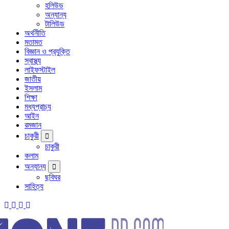
হলিউড
অন্যান্য
টালিউড
অর্থনীতি
মতামত
বিজ্ঞান ও প্রযুক্তি
স্বাস্থ্য
লাইফস্টাইল
জাতীয়
ইসলাম
শিক্ষা
মধ্যপ্রাচ্য
আইন
রমজান
চাকুরী
চাকুরী
কলাম
অন্যান্য
ছবিঘর
সাহিত্য