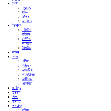
খেলা
ক্রিকেট
ফুটবল
টেনিস
অন্যান্য
বিনোদন
ঢালিউড
বলিউড
হলিউড
অন্যান্য
টালিউড
আইন
বিশ্ব
এশিয়া
ইউরোপ
আমেরিকা
অস্ট্রেলিয়া
আফ্রিকা
ওশেনিয়া
সাহিত্য
ইসলাম
শিক্ষা
মতামত
অন্যান্য
ছবিঘর