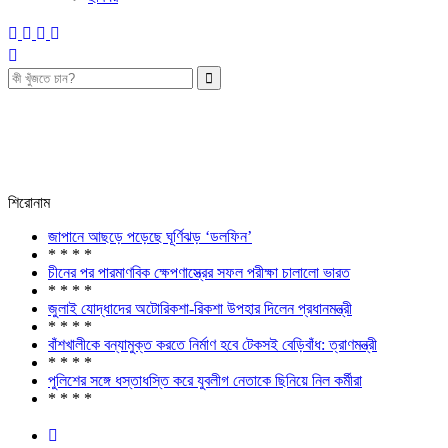
শিরোনাম
জাপানে আছড়ে পড়েছে ঘূর্ণিঝড় ‘ডলফিন’
* * * *
চীনের পর পারমাণবিক ক্ষেপণাস্ত্রের সফল পরীক্ষা চালালো ভারত
* * * *
জুলাই যোদ্ধাদের অটোরিকশা-রিকশা উপহার দিলেন প্রধানমন্ত্রী
* * * *
বাঁশখালীকে বন্যামুক্ত করতে নির্মাণ হবে টেকসই বেড়িবাঁধ: ত্রাণমন্ত্রী
* * * *
পুলিশের সঙ্গে ধস্তাধস্তি করে যুবলীগ নেতাকে ছিনিয়ে নিল কর্মীরা
* * * *