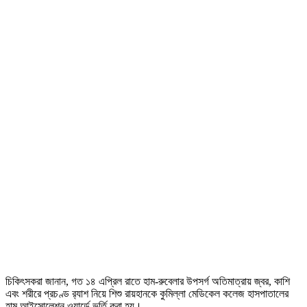
চিকিৎসকরা জানান, গত ১৪ এপ্রিল রাতে হাম-রুবেলার উপসর্গ অতিমাত্রায় জ্বর, কাশি
এবং শরীরে প্রচণ্ড র‍্যাশ নিয়ে শিশু রায়হানকে কুমিল্লা মেডিকেল কলেজ হাসপাতালের
হাম আইসোলেশন ওয়ার্ডে ভর্তি করা হয়।