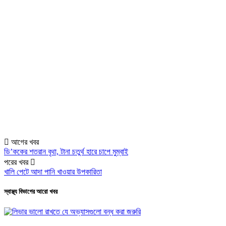
আগের খবর
ডি’ককের শতরান বৃথা, টানা চতুর্থ হারে চাপে মুম্বাই
পরের খবর
খালি পেটে আদা পানি খাওয়ার উপকারিতা
স্বাস্থ্য বিভাগের আরো খবর