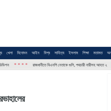
থ্য
খেলা
বিনোদন
আইন
বিশ্ব
সাহিত্য
ইসলাম
শিক্ষা
মতামত
অন
 * *
* * * *
রাজধানীতে বিএনপি নেতাকে গুলি, পথচারী নারীসহ আহত ২
ারভাহালের