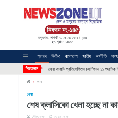
শুক্রবার, আগস্ট ৭, ২০২৬ ২৩:০৪ pm
২৩ শ্রাবণ ১৪৩৩
প্রচ্ছদ
ভিডিও
বাংলাদেশ
জাতীয়
অর্থনীতি
স্বাস্
* * * *
শিরোনাম
* *
শ
সেনা কাবাডি প্রতিযোগিতায় চ্যাম্পিয়ন ১১ পদাতিক ডিভিশন
খেলা
খেলা
শেষ ক্লাসিকো খেলা হচ্ছে না ক
নিউজ ডেস্ক
০২ মে, ২০২৬