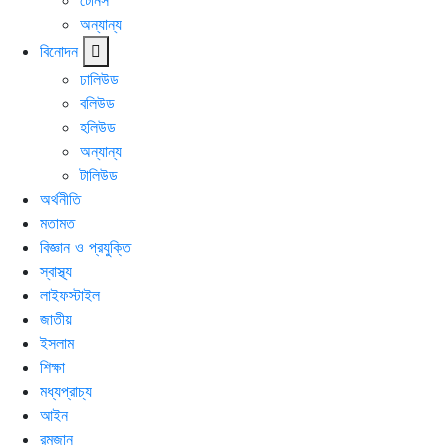
টেনিস
অন্যান্য
বিনোদন
ঢালিউড
বলিউড
হলিউড
অন্যান্য
টালিউড
অর্থনীতি
মতামত
বিজ্ঞান ও প্রযুক্তি
স্বাস্থ্য
লাইফস্টাইল
জাতীয়
ইসলাম
শিক্ষা
মধ্যপ্রাচ্য
আইন
রমজান