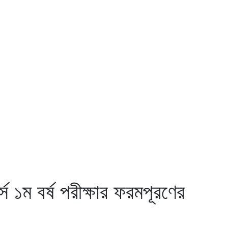
র্স ১ম বর্ষ পরীক্ষার ফরমপূরণের