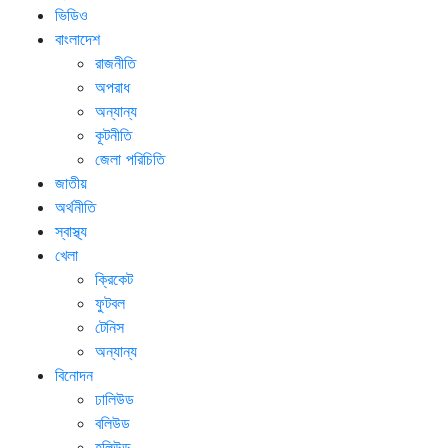
ভিডিও
বাংলাদেশ
রাজনীতি
অপরাধ
অন্যান্য
কূটনীতি
জেলা পরিচিতি
জাতীয়
অর্থনীতি
স্বাস্থ্য
খেলা
ক্রিকেট
ফুটবল
টেনিস
অন্যান্য
বিনোদন
ঢালিউড
বলিউড
হলিউড