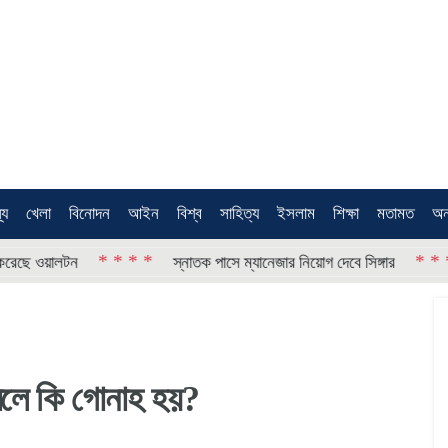
থ্য
খেলা
বিনোদন
আইন
বিশ্ব
সাহিত্য
ইসলাম
শিক্ষা
মতামত
অন
* * * *
* * * *
়ালটন
স্নাতক পাসে ম্যানেজার নিয়োগ দেবে সিঙ্গার
ল
রলে কি গোনাহ হয়?