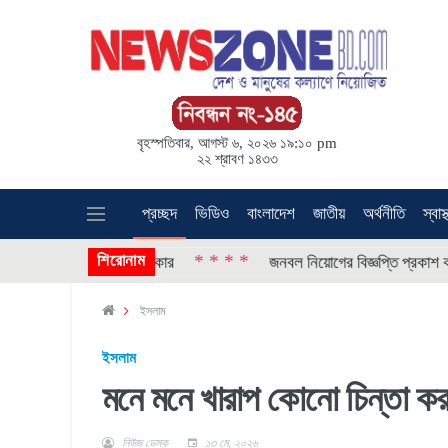
বৃহস্পতিবার, আগস্ট ৬, ২০২৬ ১৯:১০ pm
২২ শ্রাবণ ১৪৩৩
প্রচ্ছদ
ভিডিও
বাংলাদেশ
জাতীয়
অর্থনীতি
স্বাস্
শিরোনাম
* * * *
রকে নতুন ঘর দেবে সরকার
জনবল নিয়োগের বিজ্ঞপ্তি প্রকাশ করেছে ওয
ইসলাম
ইসলাম
মনে মনে খারাপ কোনো চিন্তা ক
নিউজ ডেস্ক
১৩ মে, ২০২৬