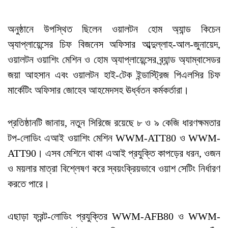
অনুষ্ঠানে উপস্থিত ছিলেন ওয়ালটন হোম অ্যান্ড কিচেন
অ্যাপ্লায়েন্সের চিফ বিজনেস অফিসার আব্দুল্লাহ-আল-জুনায়েদ,
ওয়ালটন ওয়াশিং মেশিন ও হোম অ্যাপ্লায়েন্সের ব্র্যান্ড অ্যাম্বাসেডর
জয়া আহসান এবং ওয়ালটন হাই-টেক ইন্ডাস্ট্রিজ পিএলসির চিফ
মার্কেটিং অফিসার জোহেব আহমেদসহ ঊর্ধ্বতন কর্মকর্তারা।
প্রতিষ্ঠানটি জানায়, নতুন সিরিজে রয়েছে ৮ ও ৯ কেজি ধারণক্ষমতার
টপ-লোডিং এআই ওয়াশিং মেশিন WWM-ATT80 ও WWM-
ATT90। এসব মেশিনে থাকা এআই প্রযুক্তি কাপড়ের ধরন, ওজন
ও ময়লার মাত্রা বিশ্লেষণ করে স্বয়ংক্রিয়ভাবে ওয়াশ সেটিং নির্ধারণ
করতে পারে।
এছাড়া ফ্রন্ট-লোডিং প্রযুক্তির WWM-AFB80 ও WWM-