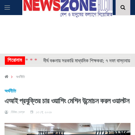
শিরোনাম
* * * *
োষণা
দীর্ঘ বঞ্চনায় সরকারি মাধ্যমিক শিক্ষকরা; ৭ দফা বাস্তবায়নের দাবি
অর্থনীতি
অর্থনীতি
এআই প্রযুক্তির চার ওয়াশিং মেশিন উন্মোচন করল ওয়ালটন
নিউজ ডেস্ক
১৩ মে, ২০২৬