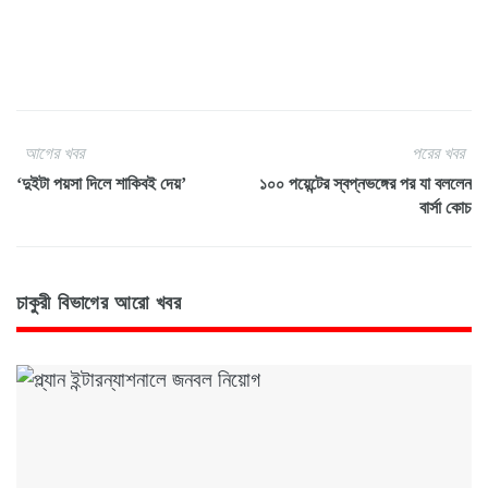
আগের খবর
পরের খবর
‘দুইটা পয়সা দিলে শাকিবই দেয়’
১০০ পয়েন্টের স্বপ্নভঙ্গের পর যা বললেন
বার্সা কোচ
চাকুরী বিভাগের আরো খবর