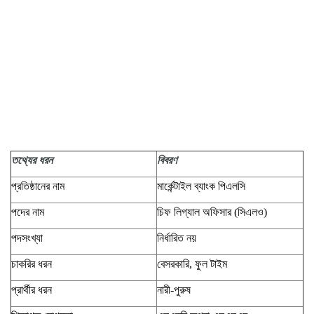
তথ্যের
ধরন
বিবরণ
প্রতিষ্ঠানের নাম
মার্কেন্টাইল ব্যাংক পিএলসি
পদের নাম
চিফ লিগ্যাল অফিসার (সিএলও)
পদসংখ্যা
নির্ধারিত নয়
চাকরির ধরন
বেসরকারি, ফুল টাইম
প্রার্থীর ধরন
নারী-পুরুষ