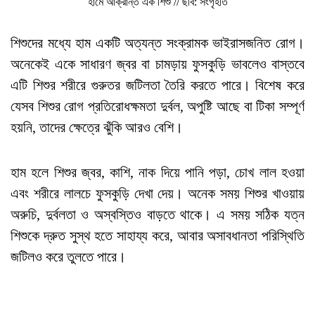
হামে আক্রান্ত এক শিশু // ছবি: সংগৃহীত
শিশুদের মধ্যে হাম একটি অত্যন্ত সংক্রামক ভাইরাসজনিত রোগ।
অনেকেই একে সাধারণ জ্বর বা চামড়ায় ফুসকুড়ি ভাবলেও বাস্তবে
এটি শিশুর শরীরে গুরুতর জটিলতা তৈরি করতে পারে। বিশেষ করে
যেসব শিশুর রোগ প্রতিরোধক্ষমতা দুর্বল, অপুষ্টি আছে বা টিকা সম্পূর্ণ
হয়নি, তাদের ক্ষেত্রে ঝুঁকি আরও বেশি।
হাম হলে শিশুর জ্বর, কাশি, নাক দিয়ে পানি পড়া, চোখ লাল হওয়া
এবং শরীরে লালচে ফুসকুড়ি দেখা দেয়। অনেক সময় শিশুর খাওয়ায়
অরুচি, দুর্বলতা ও অস্বস্তিও বাড়তে থাকে। এ সময় সঠিক যত্ন
শিশুকে দ্রুত সুস্থ হতে সাহায্য করে, আবার অসাবধানতা পরিস্থিতি
জটিলও করে তুলতে পারে।