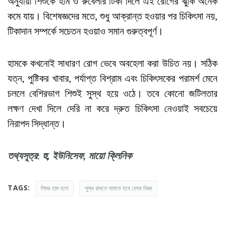
অনুযায়ী শিশুকে হাম ও রুবেলার টিকা দিলে এই রোগের ঝুঁকি অনেক
কমে যায়। বিশেষজ্ঞদের মতে, শুধু আক্রান্ত হওয়ার পর চিকিৎসা নয়,
টিকাদান সম্পর্কে সচেতন হওয়াও সমান গুরুত্বপূর্ণ।
হামকে কখনোই সাধারণ রোগ ভেবে অবহেলা করা উচিত নয়। সঠিক
যত্ন, পুষ্টিকর খাবার, পর্যাপ্ত বিশ্রাম এবং চিকিৎসকের পরামর্শ মেনে
চললে বেশিরভাগ শিশুই সুস্থ হয়ে ওঠে। তবে কোনো জটিলতার
লক্ষণ দেখা দিলে দেরি না করে দ্রুত চিকিৎসা নেওয়াই সবচেয়ে
নিরাপদ সিদ্ধান্ত।
তথ্যসূত্র
:
হু
,
ইউনিসেফ
,
মায়ো
ক্লিনিক
TAGS:
শিশুর হাম হলে
সুস্থ রাখতে মানতে হবে যেসব নিয়ম