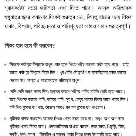
শ্বাসকষ্টের মতো জটিলতা দেখা দিতে পারে। অনেক অভিভাবক
শুধুমাত্র জ্বর কমানোর দিকেই গুরুত্ব দেন, কিন্তু হামের সময় শিশুর
খাবার, বিশ্রাম, পরিচ্ছন্নতা ও পানিশূন্যতা রোধও সমান গুরুত্বপূর্ণ।
শিশুর
হাম
হলে
কী
করবেন
?
শিশুকে
পর্যাপ্ত
বিশ্রামে
রাখুন
:
হাম হলে শিশুর শরীর অনেক দুর্বল হয়ে পড়ে। তাই
তাকে পর্যাপ্ত বিশ্রাম নিতে দিন। খুব বেশি দৌড়ঝাঁপ বা ক্লান্তিকর কাজ করতে
দেবেন না। শান্ত ও আরামদায়ক পরিবেশে রাখুন।
বেশি
বেশি
তরল
খাবার
দিন
:
জ্বরের কারণে শরীরে পানির ঘাটতি তৈরি হতে পারে।
তাই শিশুকে বারবার পানি, ডাবের পানি, স্যুপ, লেবুর শরবত কিংবা তরল খাবার দিন।
যদি শিশু বুকের দুধ খায়, তাহলে আরও ঘন ঘন বুকের দুধ খাওয়ান।
পুষ্টিকর
খাবার
খাওয়ান
:
অনেক শিশুর খেতে ইচ্ছা করে না। তবুও অল্প অল্প করে
পুষ্টিকর খাবার দিতে হবে। খাদ্যতালিকায় রাখতে পারেন- নরম ভাত, খিচুড়ি, ডিম,
সবজি, ফল, স্যুপ। ভিটামিন এ সমৃদ্ধ খাবার শিশুর জন্য উপকারী হতে পারে।