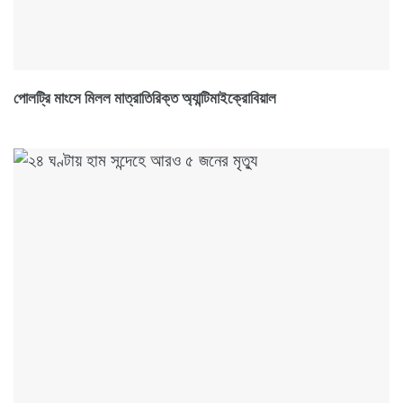
পোলট্রি মাংসে মিলল মাত্রাতিরিক্ত অ্যান্টিমাইক্রোবিয়াল