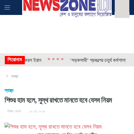
শিরোনাম
* * * *
* * 
 গ্রেপ্তার করল ইরান
‘সড়কসাথী’ প্রকল্পের চতুর্থ কর্মশালা
স্বাস্থ্য
স্বাস্থ্য
শিশুর হাম হলে, সুস্থ রাখতে মানতে হবে যেসব নিয়ম
নিউজ ডেস্ক
১৮ মে, ২০২৬