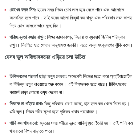
চোখের
যত্ন
নিন
:
হামের সময় শিশুর চোখ লাল হয়ে যেতে পারে এবং আলোতে
অস্বস্তি হতে পারে। তাই ঘরের আলো কিছুটা কম রাখুন এবং পরিষ্কার নরম কাপড়
দিয়ে চোখ আলতোভাবে মুছে দিন।
পরিচ্ছন্নতা
বজায়
রাখুন
:
শিশুর জামাকাপড়, বিছানা ও ব্যবহার্য জিনিস পরিষ্কার
রাখুন। নিয়মিত হাত ধোয়ার অভ্যাসও জরুরি। এতে অন্য সংক্রমণের ঝুঁকি কমে।
যেসব
ভুল
অভিভাবকদের
এড়িয়ে
চলা
উচিত
চিকিৎসকের
পরামর্শ
ছাড়া
ওষুধ
দেওয়া
:
অনেকেই নিজের মতো করে অ্যান্টিবায়োটিক
বা বিভিন্ন ওষুধ খাওয়াতে শুরু করেন। এটি বিপজ্জনক হতে পারে। চিকিৎসকের
পরামর্শ ছাড়া কোনো ওষুধ দেবেন না।
শিশুকে
না
খাইয়ে
রাখা
:
কিছু পরিবারে ধারণা আছে, হাম হলে কম খেতে দিতে হয়।
এটি ভুল। শিশুর শরীর সুস্থ হতে পুষ্টিকর খাবার প্রয়োজন।
পানি
কম
খাওয়ানো
:
জ্বরের সময় শরীরে দ্রুত পানিশূন্যতা তৈরি হয়। তাই পানি কম
খাওয়ানো বিপদ বাড়াতে পারে।