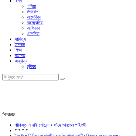
বিশ্ব
এশিয়া
ইউরোপ
আমেরিকা
অস্ট্রেলিয়া
আফ্রিকা
ওশেনিয়া
সাহিত্য
ইসলাম
শিক্ষা
মতামত
অন্যান্য
ছবিঘর
শিরোনাম
পাকিস্তানি নারী গোয়েন্দার ফাঁদে ভারতের পাইলট!
* * * *
টাঙ্গাইলে নির্যাতন ও পরকীয়ার অভিযোগে স্বামীর বিরুদ্ধে সংবাদ সম্মেলন