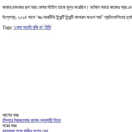
কাকার চমৎকার রূপ আর খেলার স্টাইল তাকে মুগ্ধ করেছিল। বর্তমান সময়ে কাজের প্রচণ্ড
উল্লেখ্য, ২০১৪ সালে ‘রঙ-আরটিভি টুয়েন্টি টুয়েন্টি কালারস মডেল সার্চ’ প্রতিযোগিতা
Tags:
‘খেলা অতটা বুঝি না’ হিমি
আগের খবর
চাঁদপুরে ট্রাকচাপায় কাপড় ব্যবসায়ী নিহত
পরের খবর
রহস্যময় লুকে হাজির হলেন দেব