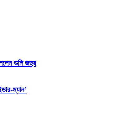
বললেন ডলি জহুর
ডার-ম্যান’