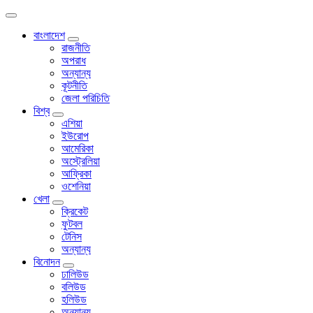
বাংলাদেশ
রাজনীতি
অপরাধ
অন্যান্য
কূটনীতি
জেলা পরিচিতি
বিশ্ব
এশিয়া
ইউরোপ
আমেরিকা
অস্ট্রেলিয়া
আফ্রিকা
ওশেনিয়া
খেলা
ক্রিকেট
ফুটবল
টেনিস
অন্যান্য
বিনোদন
ঢালিউড
বলিউড
হলিউড
অন্যান্য