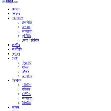
প্রচ্ছদ
ভিডিও
বাংলাদেশ
রাজনীতি
অপরাধ
অন্যান্য
কূটনীতি
জেলা পরিচিতি
জাতীয়
অর্থনীতি
স্বাস্থ্য
খেলা
ক্রিকেট
ফুটবল
টেনিস
অন্যান্য
বিনোদন
ঢালিউড
বলিউড
হলিউড
অন্যান্য
টালিউড
আইন