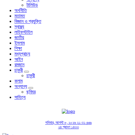
টালিউড
অর্থনীতি
মতামত
বিজ্ঞান ও প্রযুক্তি
স্বাস্থ্য
লাইফস্টাইল
জাতীয়
ইসলাম
শিক্ষা
মধ্যপ্রাচ্য
আইন
রমজান
চাকুরী
চাকুরী
কলাম
অন্যান্য
ছবিঘর
সাহিত্য
শনিবার, আগস্ট ৮, ২০২৬ ২১:৩১ pm
২৪ শ্রাবণ ১৪৩৩