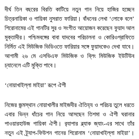
দীর্ঘ তিন বছরের বিরতি কাটিয়ে নতুন গান নিয়ে হাজির হচ্ছেন
চিত্রনায়িকা ও গায়িকা নুসরাত ফারিয়া। বাঁধনের লেখা ‘লোকে বলে’
শিরোনামের এই গানটির সুর ও সংগীত আয়োজন করেছেন ফুয়াদ আল
মুক্তাদীর। পশ্চিমবঙ্গের বাবা যাদবের পরিচালনা ও কোরিওগ্রাফিতে
নির্মিত এই মিউজিক ভিডিওতে ফারিয়ার সঙ্গে ফুয়াদকেও দেখা যাবে।
আগামী ২৬ মে এসভিএফ মিউজিক ও ব্লিং মিউজিক ইউটিউব
চ্যানেলে এটি মুক্তি পাবে।
‘নোয়াখাইল্লা মাইয়া’ রূপে ঐশী
নিজের জন্মস্থান নোয়াখালীর মাইজদীর ঐতিহ্য ও পরিচয় তুলে ধরতে
এবার ভিন্ন ধাঁচের গান নিয়ে আসছেন তিশমা ও ঐশী ঘরানার
পাওয়ারহাউজ গায়িকা ঐশী। র‍্যাপার ব্ল্যাক জ্যাং-এর সাথে তাঁর
নতুন এই ট্র্যাপ-ফিউশন গানের শিরোনাম ‘নোয়াখাইল্লা মাইয়া’।