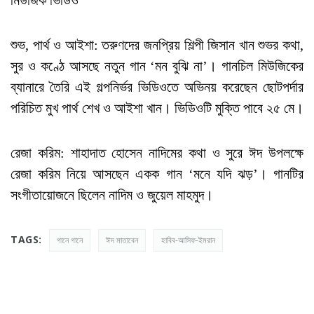
শুভ, পার্থ ও আইশা: তরুণদের জনপ্রিয় শিল্পী জিসান খান শুভর কথা,
সুর ও কণ্ঠে আসছে নতুন গান ‘মন বুঝি না’। গানচিল মিউজিকের
ব্যানারে তৈরি এই গল্পনির্ভর ভিডিওতে অভিনয় করেছেন ছোটপর্দার
পরিচিত মুখ পার্থ শেখ ও আইশা খান। ভিডিওটি মুক্তি পাবে ২৫ মে।
রেজা করিম: শাহাদাত হোসেন নাদিমের কথা ও সুরে ঈদ উপলক্ষে
রেজা করিম নিয়ে আসছেন একক গান ‘মনে যদি ঝড়’। গানটির
সংগীতায়োজনে ছিলেন নাদিম ও জুয়েল মাহমুদ।
TAGS:
গানে গানে
ঈদ মাতাবেন
হাবিব-আসিফ-ইমরান