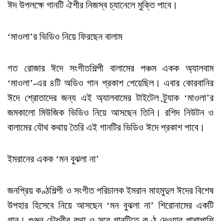
ঈদ উপলক্ষে গানটি ঐশীর নিজস্ব চ্যানেলে মুক্তি পাবে।
‘মাওলা’র ভিডিও নিয়ে ফিরছেন বালাম
গত রোজার ঈদে সংগীতশিল্পী বালামের পঞ্চম একক অ্যালবাম
‘মাওলা’-এর ৪টি অডিও গান প্রকাশ পেয়েছিল। এবার কোরবানির
ঈদে শ্রোতাদের জন্য এই অ্যালবামের টাইটেল ট্র্যাক ‘মাওলা’র
জমকালো মিউজিক ভিডিও নিয়ে আসছেন তিনি। রশিদ নিউটন ও
বালামের যৌথ কথায় তৈরি এই গানটির ভিডিও ঈদে প্রকাশ পাবে।
ইমরানের একক ‘মন বুঝলা না’
জনপ্রিয় কণ্ঠশিল্পী ও সংগীত পরিচালক ইমরান মাহমুদুল ঈদের বিশেষ
উপহার হিসেবে নিয়ে আসছেন ‘মন বুঝলা না’ শিরোনামের একটি
গান। গুঞ্জন চৌধুরীর কথা ও সুরে গানটিতে কণ্ঠ দেওয়ার পাশাপাশি