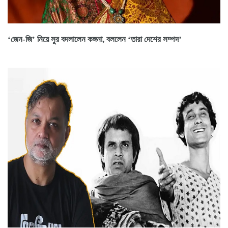
‘জেন-জি’ নিয়ে সুর বদলালেন কঙ্গনা, বললেন ‘তারা দেশের সম্পদ’