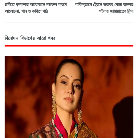
রাবিতে শব্দকলার আয়োজনে নজরুল স্মরণে
পাকিস্তানে ট্রেনে ভয়াবহ বোমা হামলার
আলোচনা, গান ও কবিতা পাঠ
ঘটনায় জামায়াতের নিন্দা
বিনোদন বিভাগের আরো খবর