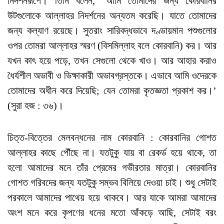
নিদর্শনরূপে। তিনি বলেন, ‘আমি তোমাদের জন্য কোরবানির
উটগুলোকে আল্লাহর নিদর্শনের অন্যতম করেছি। যাতে তোমাদের
জন্য কল্যাণ রয়েছে। সুতরাং সারিবদ্ধভাবে দণ্ডায়মান পশুগুলোর
ওপর তোমরা আল্লাহর স্মরণ (বিসমিল্লাহ বলে কোরবানি) কর। আর
যখন কাৎ হয়ে পড়ে, তখন সেগুলো থেকে খাও। আর আহার করাও
ধৈর্যশীল অভাবী ও ভিক্ষাকারী অভাবগ্রস্তকে। এভাবে আমি ওদেরকে
তোমাদের অধীন করে দিয়েছি; যেন তোমরা কৃতজ্ঞতা প্রকাশ কর।’
(সুরা হজ : ৩৬)।
চিত্ত-বিত্তের মেলবন্ধনের নাম কোরবানি : কোরবানির গোশত
আল্লাহর কাছে পৌঁছে না। যতটুকু যায় বা রেকর্ড হয়ে থাকে, তা
হলো আমাদের মনে তাঁর প্রেমের গভীরতার মাত্রা। কোরবানির
গোশত গরিবদের জন্য যতটুকু সম্ভব বিলিয়ে দেওয়া চাই। শুধু সেটাই
পরকালে আমাদের পাথেয় হয়ে থাকবে। আর যাকে আমরা আমাদের
অংশ মনে করে কৃপণের ধনের মতো আঁকড়ে আছি, সেটাই বরং