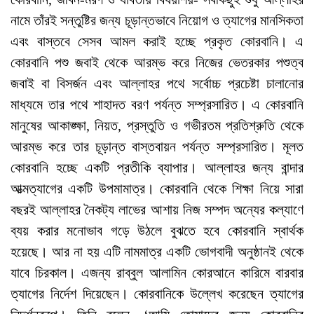
নামে তাঁরই সন্তুষ্টির জন্য চূড়ান্তভাবে নিয়োগ ও ত্যাগের মানসিকতা
এবং বাস্তবে সেসব আমল করাই হচ্ছে প্রকৃত কোরবানি। এ
কোরবানি পশু জবাই থেকে আরম্ভ করে নিজের ভেতরকার পশুত্ব
জবাই বা বিসর্জন এবং আল্লাহর পথে সর্বোচ্চ প্রচেষ্টা চালানোর
মাধ্যমে তার পথে শাহাদত বরণ পর্যন্ত সম্প্রসারিত। এ কোরবানি
মানুষের আকাঙ্ক্ষা, নিয়ত, প্রস্তুতি ও গভীরতম প্রতিশ্রুতি থেকে
আরম্ভ করে তার চূড়ান্ত বাস্তবায়ন পর্যন্ত সম্প্রসারিত। মূলত
কোরবানি হচ্ছে একটি প্রতীকি ব্যাপার। আল্লাহর জন্য বান্দার
আত্মত্যাগের একটি উপমামাত্র। কোরবানি থেকে শিক্ষা নিয়ে সারা
বছরই আল্লাহর নৈকট্য লাভের আশায় নিজ সম্পদ অন্যের কল্যাণে
ব্যয় করার মনোভাব গড়ে উঠলে বুঝতে হবে কোরবানি স্বার্থক
হয়েছে। আর না হয় এটি নামমাত্র একটি ভোগবাদী অনুষ্ঠানই থেকে
যাবে চিরকাল। এজন্য রাব্বুল আলামিন কোরআনে কারিমে বারবার
ত্যাগের নির্দেশ দিয়েছেন। কোরবানিকে উল্লেখ করেছেন ত্যাগের