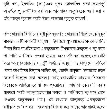
সৃষ্টি করা, ইবরাহিম (আ.)-এর পুত্র কোরবানির মতো ত্যাগপূর্ণ
আদর্শকে পুনরুজ্জীবিত করা এবং আল্লাহর অনুগ্রহকে স্মরণ করা ও
তাঁর বড়ত্ব প্রকাশ করাই ঈদুল আজহার প্রকৃত তাৎপর্য।
পশু কোরবানি বিশ্বাসের স্বীকৃতিস্বরূপ : কোরবানি শিরক থেকে মুক্ত
থাকার একটি কার্যকরী মাধ্যম। ইসলামে মুসলমানদেরকে কোরবানির
বিধান দিয়ে তাওহিদ তথা একত্ববাদের বিশ্বাসকে উজ্জ্বল ও দৃঢ় করার
পাশাপাশি এ শিক্ষাও দেওয়া হয়েছে, এসব সৃষ্টি করা হয়েছে কোরবানি
করে আল্লাহতায়ালার সন্তুষ্টি অর্জনের জন্য। এর মাধ্যমে একদিকে
যেমন তাওহিদের বিশ্বাস শাণিত হয়, তেমনি মানুষকে ইসলামের মহান
আদর্শে উদ্বুদ্ধ করা সম্ভব। তাই কোরবানির মাধ্যমে নিজেদের
বিবেককে জাগিয়ে তোলা বড় প্রয়োজন। তাছাড়া কোরবানি করার
মাধ্যমে সবাই আল্লাহতায়ালার ক্ষমতা ও আধিপত্য দৃঢ় মনে মেনে
নেওয়ার অনুপ্রেরণা পায়। এর মাধ্যমে আল্লাহর একত্ববাদের
স্বীকৃতি ঘোষিত হয়। মুসলমান বিশ্বাস করে থাকে, আল্লাহই হলেন