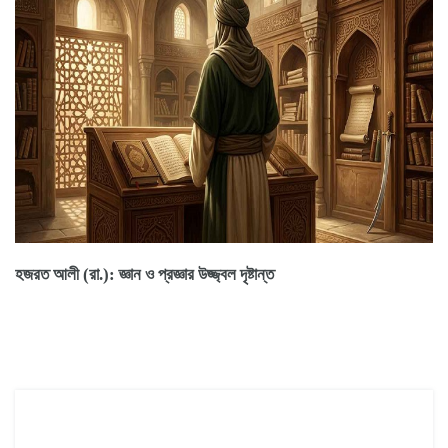
হজরত আলী (রা.): জ্ঞান ও প্রজ্ঞার উজ্জ্বল দৃষ্টান্ত