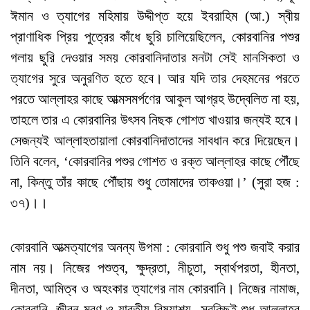
ঈমান ও ত্যাগের মহিমায় উদ্দীপ্ত হয়ে ইবরাহিম (আ.) স্বীয়
প্রাণাধিক প্রিয় পুত্রের কাঁধে ছুরি চালিয়েছিলেন, কোরবানির পশুর
গলায় ছুরি দেওয়ার সময় কোরবানিদাতার মনটা সেই মানসিকতা ও
ত্যাগের সুরে অনুরণিত হতে হবে। আর যদি তার দেহমনের পরতে
পরতে আল্লাহর কাছে আত্মসমর্পণের আকুল আগ্রহ উদ্বেলিত না হয়,
তাহলে তার এ কোরবানির উৎসব নিছক গোশত খাওয়ার জন্যই হবে।
সেজন্যই আল্লাহতায়ালা কোরবানিদাতাদের সাবধান করে দিয়েছেন।
তিনি বলেন, ‘কোরবানির পশুর গোশত ও রক্ত আল্লাহর কাছে পৌঁছে
না, কিন্তু তাঁর কাছে পৌঁছায় শুধু তোমাদের তাকওয়া।’ (সুরা হজ :
৩৭)।।
কোরবানি আত্মত্যাগের অনন্য উপমা : কোরবানি শুধু পশু জবাই করার
নাম নয়। নিজের পশুত্ব, ক্ষুদ্রতা, নীচুতা, স্বার্থপরতা, হীনতা,
দীনতা, আমিত্ব ও অহংকার ত্যাগের নাম কোরবানি। নিজের নামাজ,
কোরবানি, জীবন-মরণ ও যাবতীয় বিষয়াশয়- সবকিছুই শুধু আল্লাহর