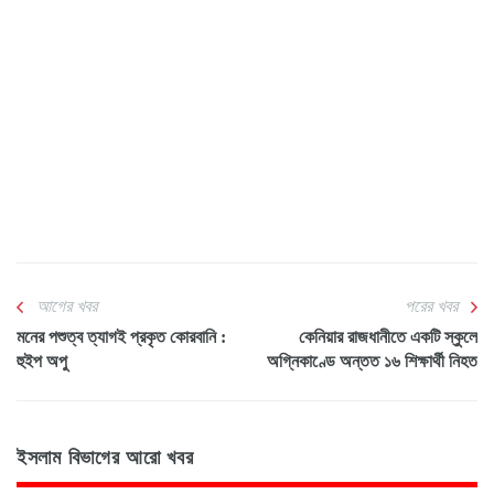
আগের খবর
পরের খবর
মনের পশুত্ব ত্যাগই প্রকৃত কোরবানি :
কেনিয়ার রাজধানীতে একটি স্কুলে
হুইপ অপু
অগ্নিকাণ্ডে অন্তত ১৬ শিক্ষার্থী নিহত
ইসলাম বিভাগের আরো খবর