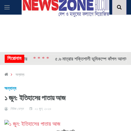
শিরোনাম
* * * *
* *
্রেপ্তার
৫.৬ মাত্রার শক্তিশালী ভূমিকম্পে কাঁপল আলাস্কা
অন্যান্য
অন্যান্য
১ জুন: ইতিহাসের পাতায় আজ
নিউজ ডেস্ক
০১ জুন, ২০২৬