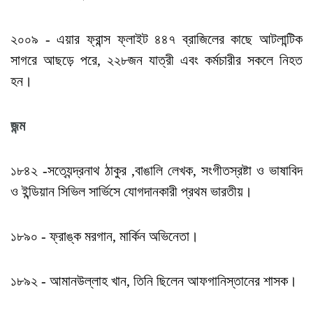
২০০৯ - এয়ার ফ্রান্স ফ্লাইট ৪৪৭ ব্রাজিলের কাছে আটলান্টিক
সাগরে আছড়ে পরে, ২২৮জন যাত্রী এবং কর্মচারীর সকলে নিহত
হন।
জন্ম
১৮৪২ -সত্যেন্দ্রনাথ ঠাকুর ,বাঙালি লেখক, সংগীতস্রষ্টা ও ভাষাবিদ
ও ইন্ডিয়ান সিভিল সার্ভিসে যোগদানকারী প্রথম ভারতীয়।
১৮৯০ - ফ্রাঙ্ক মরগান, মার্কিন অভিনেতা।
১৮৯২ - আমানউল্লাহ খান, তিনি ছিলেন আফগানিস্তানের শাসক।