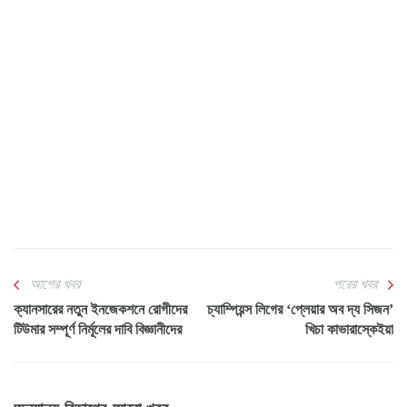
আগের খবর
পরের খবর
ক্যানসারের নতুন ইনজেকশনে রোগীদের
চ্যাম্পিয়ন্স লিগের ‘প্লেয়ার অব দ্য সিজন’
টিউমার সম্পূর্ণ নির্মূলের দাবি বিজ্ঞানীদের
খিচা কাভারাস্কেইয়া