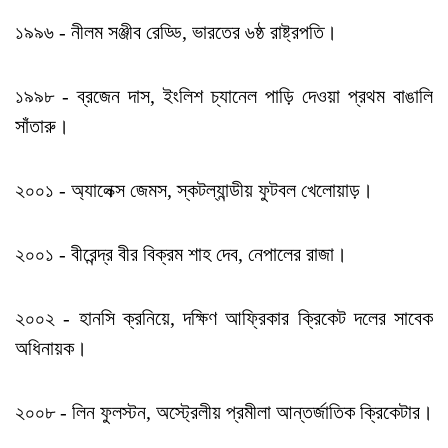
১৯৯৬ - নীলম সঞ্জীব রেড্ডি, ভারতের ৬ষ্ঠ রাষ্ট্রপতি।
১৯৯৮ - ব্রজেন দাস, ইংলিশ চ্যানেল পাড়ি দেওয়া প্রথম বাঙালি
সাঁতারু।
২০০১ - অ্যালেক্স জেমস, স্কটল্যান্ডীয় ফুটবল খেলোয়াড়।
২০০১ - বীরেন্দ্র বীর বিক্রম শাহ দেব, নেপালের রাজা।
২০০২ - হানসি ক্রনিয়ে, দক্ষিণ আফ্রিকার ক্রিকেট দলের সাবেক
অধিনায়ক।
২০০৮ - লিন ফুলস্টন, অস্ট্রেলীয় প্রমীলা আন্তর্জাতিক ক্রিকেটার।