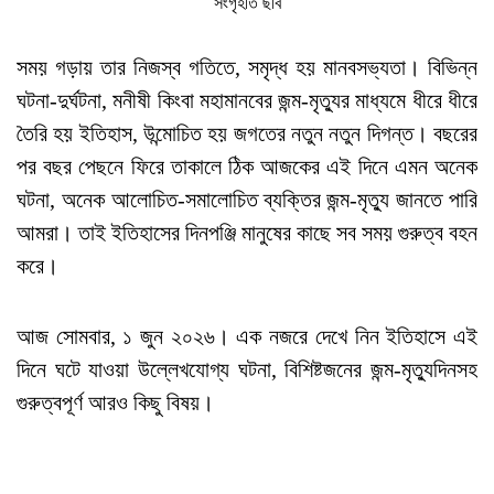
সংগৃহীত ছবি
সময় গড়ায় তার নিজস্ব গতিতে, সমৃদ্ধ হয় মানবসভ্যতা। বিভিন্ন
ঘটনা-দুর্ঘটনা, মনীষী কিংবা মহামানবের জন্ম-মৃত্যুর মাধ্যমে ধীরে ধীরে
তৈরি হয় ইতিহাস, উন্মোচিত হয় জগতের নতুন নতুন দিগন্ত। বছরের
পর বছর পেছনে ফিরে তাকালে ঠিক আজকের এই দিনে এমন অনেক
ঘটনা, অনেক আলোচিত-সমালোচিত ব্যক্তির জন্ম-মৃত্যু জানতে পারি
আমরা। তাই ইতিহাসের দিনপঞ্জি মানুষের কাছে সব সময় গুরুত্ব বহন
করে।
আজ সোমবার, ১ জুন ২০২৬। এক নজরে দেখে নিন ইতিহাসে এই
দিনে ঘটে যাওয়া উল্লেখযোগ্য ঘটনা, বিশিষ্টজনের জন্ম-মৃত্যুদিনসহ
গুরুত্বপূর্ণ আরও কিছু বিষয়।