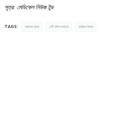
সূত্র: মেডিকেল নিউজ টুড
TAGS:
গ্যাসের ব্যথা
পেট ফাঁপা কমানো
কার্যকর উপায়