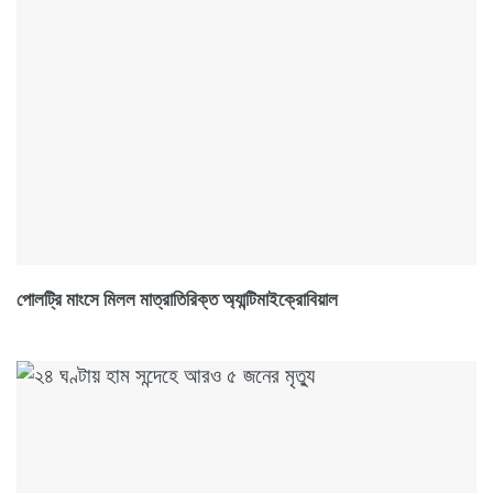
পোলট্রি মাংসে মিলল মাত্রাতিরিক্ত অ্যান্টিমাইক্রোবিয়াল