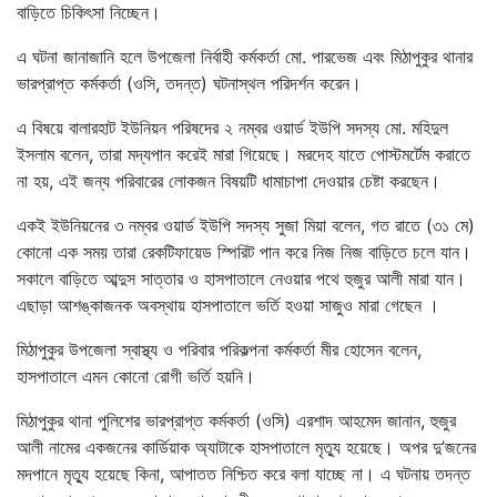
বাড়িতে চিকিৎসা নিচ্ছেন।
এ ঘটনা জানাজানি হলে উপজেলা নির্বাহী কর্মকর্তা মো. পারভেজ এবং মিঠাপুকুর থানার
ভারপ্রাপ্ত কর্মকর্তা (ওসি, তদন্ত) ঘটনাস্থল পরিদর্শন করেন।
এ বিষয়ে বালারহাট ইউনিয়ন পরিষদের ২ নম্বর ওয়ার্ড ইউপি সদস্য মো. মহিদুল
ইসলাম বলেন, তারা মদ্যপান করেই মারা গিয়েছে। মরদেহ যাতে পোস্টমর্টেম করাতে
না হয়, এই জন্য পরিবারের লোকজন বিষয়টি ধামাচাপা দেওয়ার চেষ্টা করছেন।
একই ইউনিয়নের ৩ নম্বর ওয়ার্ড ইউপি সদস্য সুজা মিয়া বলেন, গত রাতে (৩১ মে)
কোনো এক সময় তারা রেকটিফায়েড স্পিরিট পান করে নিজ নিজ বাড়িতে চলে যান।
সকালে বাড়িতে আব্দুস সাত্তার ও হাসপাতালে নেওয়ার পথে হুজুর আলী মারা যান।
এছাড়া আশঙ্কাজনক অবস্থায় হাসপাতালে ভর্তি হওয়া সাজুও মারা গেছেন ।
মিঠাপুকুর উপজেলা স্বাস্থ্য ও পরিবার পরিকল্পনা কর্মকর্তা মীর হোসেন বলেন,
হাসপাতালে এমন কোনো রোগী ভর্তি হয়নি।
মিঠাপুকুর থানা পুলিশের ভারপ্রাপ্ত কর্মকর্তা (ওসি) এরশাদ আহমেদ জানান, হুজুর
আলী নামের একজনের কার্ডিয়াক অ্যাটাকে হাসপাতালে মৃত্যু হয়েছে। অপর দু’জনের
মদপানে মৃত্যু হয়েছে কিনা, আপাতত নিশ্চিত করে বলা যাচ্ছে না। এ ঘটনায় তদন্ত