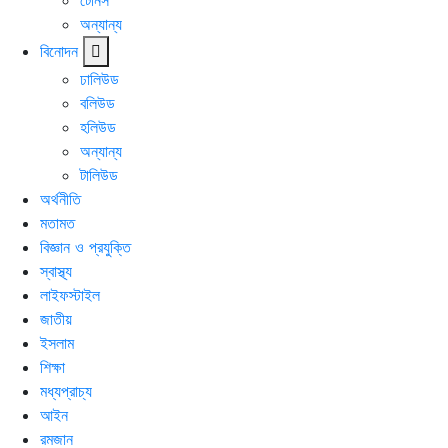
টেনিস
অন্যান্য
বিনোদন
ঢালিউড
বলিউড
হলিউড
অন্যান্য
টালিউড
অর্থনীতি
মতামত
বিজ্ঞান ও প্রযুক্তি
স্বাস্থ্য
লাইফস্টাইল
জাতীয়
ইসলাম
শিক্ষা
মধ্যপ্রাচ্য
আইন
রমজান