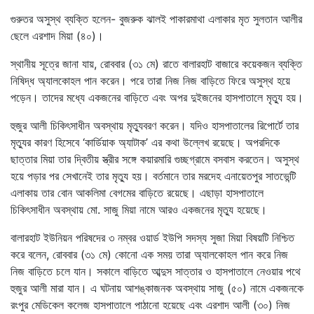
গুরুতর অসুস্থ ব্যক্তি হলেন- বুজরুক ঝালই পাকারমাথা এলাকার মৃত সুলতান আলীর
ছেলে এরশাদ মিয়া (৪০)।
স্থানীয় সূত্রে জানা যায়, রোববার (৩১ মে) রাতে বালারহাট বাজারে কয়েকজন ব্যক্তি
নিষিদ্ধ অ্যালকোহল পান করেন। পরে তারা নিজ নিজ বাড়িতে ফিরে অসুস্থ হয়ে
পড়েন। তাদের মধ্যে একজনের বাড়িতে এবং অপর দুইজনের হাসপাতালে মৃত্যু হয়।
হুজুর আলী চিকিৎসাধীন অবস্থায় মৃত্যুবরণ করেন। যদিও হাসপাতালের রিপোর্টে তার
মৃত্যুর কারণ হিসেবে ‘কার্ডিয়াক অ্যাটাক’ এর কথা উল্লেখ রয়েছে। অপরদিকে
ছাত্তার মিয়া তার দ্বিতীয় স্ত্রীর সঙ্গে কয়ারমারি গুচ্ছগ্রামে বসবাস করতেন। অসুস্থ
হয়ে পড়ার পর সেখানেই তার মৃত্যু হয়। বর্তমানে তার মরদেহ এনায়েতপুর সাতভেন্টি
এলাকায় তার বোন আকলিমা বেগমের বাড়িতে রয়েছে। এছাড়া হাসপাতালে
চিকিৎসাধীন অবস্থায় মো. সাজু মিয়া নামে আরও একজনের মৃত্যু হয়েছে।
বালারহাট ইউনিয়ন পরিষদের ৩ নম্বর ওয়ার্ড ইউপি সদস্য সুজা মিয়া বিষয়টি নিশ্চিত
করে বলেন, রোববার (৩১ মে) কোনো এক সময় তারা অ্যালকোহল পান করে নিজ
নিজ বাড়িতে চলে যান। সকালে বাড়িতে আব্দুস সাত্তার ও হাসপাতালে নেওয়ার পথে
হুজুর আলী মারা যান। এ ঘটনায় আশঙ্কাজনক অবস্থায় সাজু (৫০) নামে একজনকে
রংপুর মেডিকেল কলেজ হাসপাতালে পাঠানো হয়েছে এবং এরশাদ আলী (৩০) নিজ