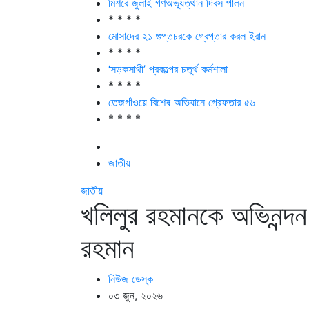
মিশরে জুলাই গণঅভ্যুত্থান দিবস পালন
* * * *
মোসাদের ২১ গুপ্তচরকে গ্রেপ্তার করল ইরান
* * * *
‘সড়কসাথী’ প্রকল্পের চতুর্থ কর্মশালা
* * * *
তেজগাঁওয়ে বিশেষ অভিযানে গ্রেফতার ৫৬
* * * *
জাতীয়
জাতীয়
খলিলুর রহমানকে অভিনন্দন 
রহমান
নিউজ ডেস্ক
০৩ জুন, ২০২৬