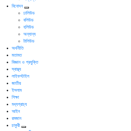
বিনোদন
ঢালিউড
বলিউড
হলিউড
অন্যান্য
টালিউড
অর্থনীতি
মতামত
বিজ্ঞান ও প্রযুক্তি
স্বাস্থ্য
লাইফস্টাইল
জাতীয়
ইসলাম
শিক্ষা
মধ্যপ্রাচ্য
আইন
রমজান
চাকুরী