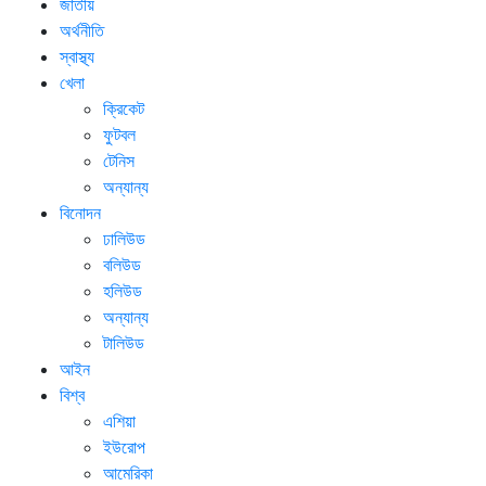
জাতীয়
অর্থনীতি
স্বাস্থ্য
খেলা
ক্রিকেট
ফুটবল
টেনিস
অন্যান্য
বিনোদন
ঢালিউড
বলিউড
হলিউড
অন্যান্য
টালিউড
আইন
বিশ্ব
এশিয়া
ইউরোপ
আমেরিকা