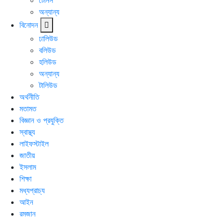
টেনিস
অন্যান্য
বিনোদন
ঢালিউড
বলিউড
হলিউড
অন্যান্য
টালিউড
অর্থনীতি
মতামত
বিজ্ঞান ও প্রযুক্তি
স্বাস্থ্য
লাইফস্টাইল
জাতীয়
ইসলাম
শিক্ষা
মধ্যপ্রাচ্য
আইন
রমজান