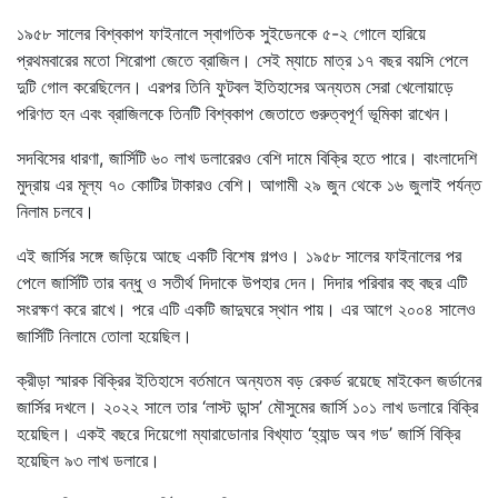
১৯৫৮ সালের বিশ্বকাপ ফাইনালে স্বাগতিক সুইডেনকে ৫-২ গোলে হারিয়ে
প্রথমবারের মতো শিরোপা জেতে ব্রাজিল। সেই ম্যাচে মাত্র ১৭ বছর বয়সি পেলে
দুটি গোল করেছিলেন। এরপর তিনি ফুটবল ইতিহাসের অন্যতম সেরা খেলোয়াড়ে
পরিণত হন এবং ব্রাজিলকে তিনটি বিশ্বকাপ জেতাতে গুরুত্বপূর্ণ ভূমিকা রাখেন।
সদবিসের ধারণা, জার্সিটি ৬০ লাখ ডলারেরও বেশি দামে বিক্রি হতে পারে। বাংলাদেশি
মুদ্রায় এর মূল্য ৭০ কোটির টাকারও বেশি। আগামী ২৯ জুন থেকে ১৬ জুলাই পর্যন্ত
নিলাম চলবে।
এই জার্সির সঙ্গে জড়িয়ে আছে একটি বিশেষ গল্পও। ১৯৫৮ সালের ফাইনালের পর
পেলে জার্সিটি তার বন্ধু ও সতীর্থ দিদাকে উপহার দেন। দিদার পরিবার বহু বছর এটি
সংরক্ষণ করে রাখে। পরে এটি একটি জাদুঘরে স্থান পায়। এর আগে ২০০৪ সালেও
জার্সিটি নিলামে তোলা হয়েছিল।
ক্রীড়া স্মারক বিক্রির ইতিহাসে বর্তমানে অন্যতম বড় রেকর্ড রয়েছে মাইকেল জর্ডানের
জার্সির দখলে। ২০২২ সালে তার ‘লাস্ট ডান্স’ মৌসুমের জার্সি ১০১ লাখ ডলারে বিক্রি
হয়েছিল। একই বছরে দিয়েগো ম্যারাডোনার বিখ্যাত ‘হ্যান্ড অব গড’ জার্সি বিক্রি
হয়েছিল ৯৩ লাখ ডলারে।