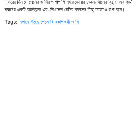
এবারের নিলামে পেলের জার্সির পাশাপাশি ম্যারাডোনার ১৯৮৬ সালের ‘হ্যান্ড অব গড’
ম্যাচের একটি আর্মব্যান্ড এবং লিওনেল মেসির ব্যবহৃত কিছু স্মারকও রাখা হবে।
Tags:
নিলামে উঠছে
পেলে
বিশ্বকাপজয়ী জার্সি