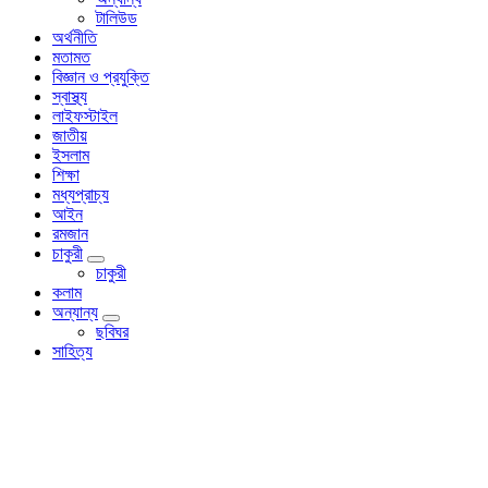
টালিউড
অর্থনীতি
মতামত
বিজ্ঞান ও প্রযুক্তি
স্বাস্থ্য
লাইফস্টাইল
জাতীয়
ইসলাম
শিক্ষা
মধ্যপ্রাচ্য
আইন
রমজান
চাকুরী
চাকুরী
কলাম
অন্যান্য
ছবিঘর
সাহিত্য