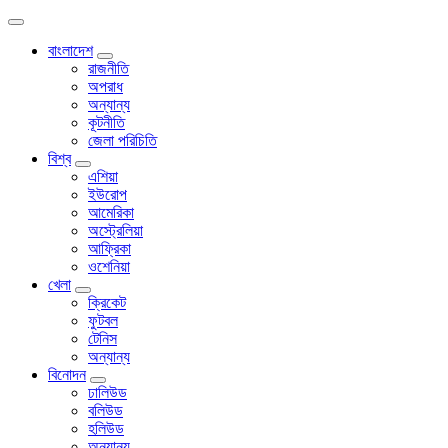
বাংলাদেশ
রাজনীতি
অপরাধ
অন্যান্য
কূটনীতি
জেলা পরিচিতি
বিশ্ব
এশিয়া
ইউরোপ
আমেরিকা
অস্ট্রেলিয়া
আফ্রিকা
ওশেনিয়া
খেলা
ক্রিকেট
ফুটবল
টেনিস
অন্যান্য
বিনোদন
ঢালিউড
বলিউড
হলিউড
অন্যান্য