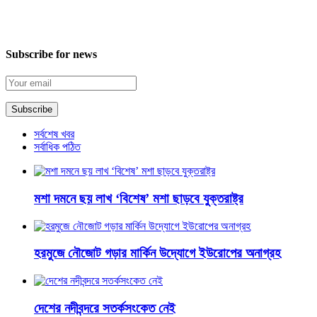
Subscribe for news
সর্বশেষ খবর
সর্বাধিক পঠিত
মশা দমনে ছয় লাখ ‘বিশেষ’ মশা ছাড়বে যুক্তরাষ্ট্র
হরমুজে নৌজোট গড়ার মার্কিন উদ্যোগে ইউরোপের অনাগ্রহ
দেশের নদীবন্দরে সতর্কসংকেত নেই