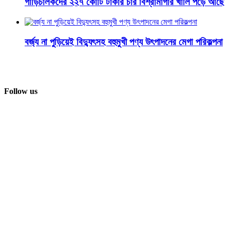
গাড়িচালকদের ২২৭ কোটি টাকার চার বিশ্রামাগার খালি পড়ে আছে
বর্জ্য না পুড়িয়েই বিদ্যুৎসহ বহুমুখী পণ্য উৎপাদনের মেগা পরিকল্পনা
Follow us