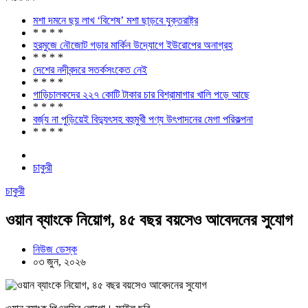
মশা দমনে ছয় লাখ ‘বিশেষ’ মশা ছাড়বে যুক্তরাষ্ট্র
* * * *
হরমুজে নৌজোট গড়ার মার্কিন উদ্যোগে ইউরোপের অনাগ্রহ
* * * *
দেশের নদীবন্দরে সতর্কসংকেত নেই
* * * *
গাড়িচালকদের ২২৭ কোটি টাকার চার বিশ্রামাগার খালি পড়ে আছে
* * * *
বর্জ্য না পুড়িয়েই বিদ্যুৎসহ বহুমুখী পণ্য উৎপাদনের মেগা পরিকল্পনা
* * * *
চাকুরী
চাকুরী
ওয়ান ব্যাংকে নিয়োগ, ৪৫ বছর বয়সেও আবেদনের সুযোগ
নিউজ ডেস্ক
০৩ জুন, ২০২৬