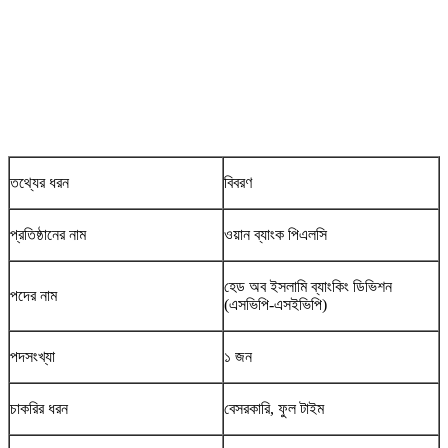
তথ্যের ধরন
বিবরণ
প্রতিষ্ঠানের নাম
ওয়ান ব্যাংক পিএলসি
হেড অব ইসলামি ব্যাংকিং ডিভিশন
পদের নাম
(এসভিপি-এসইভিপি)
পদসংখ্যা
১ জন
চাকরির ধরন
বেসরকারি, ফুল টাইম