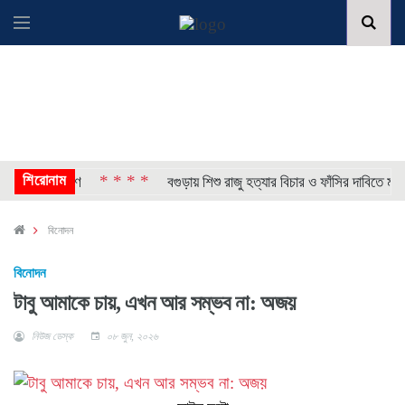
শিরোনাম
* * * *
 প্রায় দ্বিগুণ
বগুড়ায় শিশু রাজু হত্যার বিচার ও ফাঁসির দাবিতে মহা
বিনোদন
বিনোদন
টাবু আমাকে চায়, এখন আর সম্ভব না: অজয়
নিউজ ডেস্ক
০৮ জুন, ২০২৬