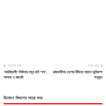
আগের খবর
পরের খবর
‘কাঠবিড়ালী’ নির্মাতার নতুন ছবি ‘পথ’,
রাজধানীসহ দেশের বিভিন্ন স্থানে ভূমিকম্প
আসছে এ বছরেই
অনুভূত
বিনোদন বিভাগের আরো খবর