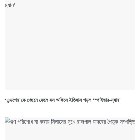
‘এন্ডগেম’কে পেছনে ফেলে বক্স অফিসে ইতিহাস গড়ল ‘স্পাইডার-ম্যান’