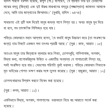
হাদিস শরিফে ইরশাদ হয়েছে, রাসুল (সা.) বলেছেন, ‘যে ব্যক্তি তার দুই চোয়ালের
মাঝের বস্তু (জিহ্বা) এবং দুই ঊরুর মাঝখানের বস্তুর (লজ্জাস্থান) জামানত আমাকে
দেবে, আমি তার জান্নাতের জিম্মাদার।’ (বুখারি, হাদিস : ৬৪৭৪)
সাধারণত এই দুটি অঙ্গ দিয়েই মানুষ জঘন্য পাপে লিপ্ত হয়। অথচ মানুষ মুখ দিয়ে
যা বলে, সব তাৎক্ষণিক লিপিবদ্ধ হয়ে যায়।
পবিত্র কোরআনে মহান আল্লাহ বলেন, ‘যে কথাই মানুষ উচ্চারণ করে (তা সংরক্ষণের
জন্য) তার নিকটে একজন সদা তৎপর প্রহরী আছে।’ (সুরা : কাফ, আয়াত : ১৮)
অতএব মানুষ তার জিহ্বাকে ব্যবহার করে গিবত, চোগলখুরি, গালিগালাজ, অপবাদ,
মিথ্যা কথা, নাশোকরিমূলক উক্তি ও এজাতীয় অন্যান্য যে পাপাচারেই লিপ্ত হয়,
সবই সংরক্ষিত হয়ে যায়। যেগুলোর পরিণতি খুবই ভয়াবহ। পবিত্র কোরআন গিবতকে
মৃত ভাইয়ের গোশত ভক্ষণ করার সঙ্গে তুলনা করেছে। (সুরা : হুজুরাত, আয়াত : ১২)
চোগলখোরদের বিশ্বাস করতে নিষেধ করা হয়েছে।
(সুরা : কলম, আয়াত : ১১)।
এমনিভাবে মিথ্যা, অপবাদ, গালাগালের ভয়াবহতা নিয়ে বহু আয়াতে সতর্ক করা
হয়েছে।