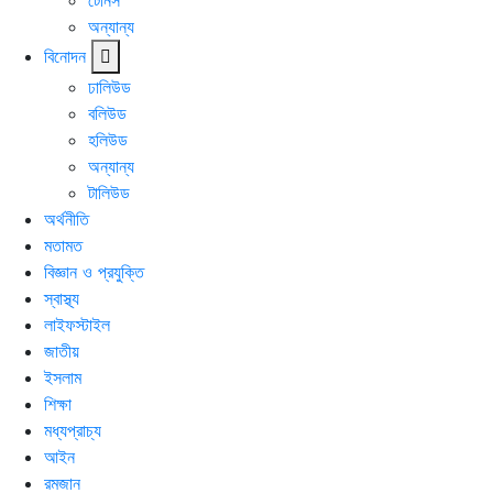
টেনিস
অন্যান্য
বিনোদন
ঢালিউড
বলিউড
হলিউড
অন্যান্য
টালিউড
অর্থনীতি
মতামত
বিজ্ঞান ও প্রযুক্তি
স্বাস্থ্য
লাইফস্টাইল
জাতীয়
ইসলাম
শিক্ষা
মধ্যপ্রাচ্য
আইন
রমজান