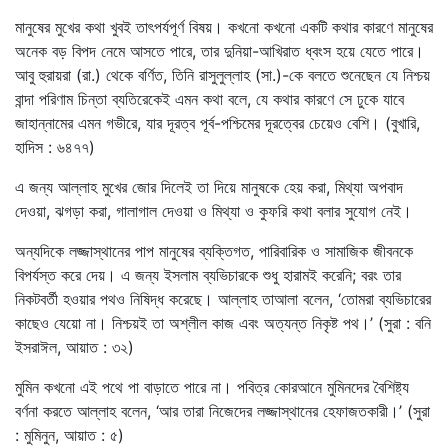
মানুষের মুখের কথা খুবই তাৎপর্যপূর্ণ বিষয়। কখনো কখনো একটি কথার কারণে মানুষের
অনেক বড় বিপদ নেমে আসতে পারে, তার দুনিয়া-আখিরাত ধ্বংস হয়ে যেতে পারে।
আবু হুরায়রা (রা.) থেকে বর্ণিত, তিনি রাসুলুল্লাহ (সা.)-কে বলতে শুনেছেন যে নিশ্চয়
বান্দা পরিণাম চিন্তা ব্যতিরেকেই এমন কথা বলে, যে কথার কারণে সে ঢুকে যাবে
জাহান্নামের এমন গভীরে, যার দূরত্ব পূর্ব-পশ্চিমের দূরত্বের চেয়েও বেশি। (বুখারি,
হাদিস : ৬৪৭৭)
এ জন্য আল্লাহ মুখের জোর দিলেই তা দিয়ে মানুষকে হেয় করা, মিথ্যা অপবাদ
দেওয়া, ঝগড়া করা, গালাগাল দেওয়া ও মিথ্যা ও কুফরি কথা বলার সুযোগ নেই।
অন্যদিকে লজ্জাস্থানের পাপ মানুষের ব্যক্তিগত, পারিবারিক ও সামাজিক জীবনকে
বিপর্যস্ত করে দেয়। এ জন্য ইসলাম ব্যভিচারকে শুধু হারামই করেনি; বরং তার
নিকটবর্তী হওয়ার পথও নিষিদ্ধ করেছে। আল্লাহ তাআলা বলেন, ‘তোমরা ব্যভিচারের
কাছেও যেয়ো না। নিশ্চয়ই তা অশ্লীল কাজ এবং অত্যন্ত নিকৃষ্ট পথ।’ (সুরা : বনি
ইসরাঈল, আয়াত : ৩২)
মুমিন কখনো এই পথে পা বাড়াতে পারে না। পবিত্র কোরআনে মুমিনদের বৈশিষ্ট্য
বর্ণনা করতে আল্লাহ বলেন, ‘আর তারা নিজেদের লজ্জাস্থানের হেফাজতকারী।’ (সুরা
: মুমিনুন, আয়াত : ৫)