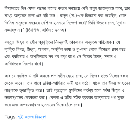
কিয়ামতের দিন যেসব অঙ্গের পাপের কারণে সবচেয়ে বেশি মানুষ জাহান্নামে যাবে, তার
মধ্যে অন্যতম হলো এই দুটি অঙ্গ। রাসুল (সা.)-কে জিজ্ঞাসা করা হয়েছিল, কোন
জিনিস মানুষকে সবচেয়ে বেশি জাহান্নামে নিক্ষেপ করে? তিনি উত্তর দেন, ‘মুখ ও
লজ্জাস্থান।’ (তিরমিজি, হাদিস : ২০০৪)
বস্তুত জিহ্বা ও যৌন প্রবৃত্তির নিয়ন্ত্রণই তাকওয়ার অন্যতম পরিচায়ক। যে
ব্যক্তি গিবত, মিথ্যা, অপবাদ, অশ্লীল ভাষা ও কু-কথা থেকে নিজেকে রক্ষা করে
এবং ব্যভিচার ও অশ্লীলতার সব পথ বন্ধ রাখে, সে নিজের ঈমান, সম্মান ও
আখিরাতকে নিরাপদ রাখে।
আর যে ব্যক্তি এ দুটি অঙ্গকে লাগামহীন ছেড়ে দেয়, সে নিজের হাতে নিজের ধ্বংস
ডেকে আনে। তার পাপে দুনিয়া-আখিরাত ভারী হয়ে ওঠে। যাকে তার উভয় জাহানের
লাঞ্ছনাকে ত্বরান্বিত করে। তাই প্রত্যেক মুসলিমের কর্তব্য হলো সর্বদা জিহ্বা ও
লজ্জাস্থানের হেফাজত করা। কেননা এ দুটির সঠিক ব্যবহার জান্নাতের পথ সুগম
করে এবং অপব্যবহার জাহান্নামের দিকে ঠেলে দেয়।
Tags:
দুই অঙ্গের নিয়ন্ত্রণ