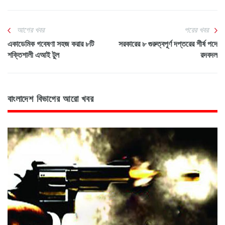
আগের খবর
পরের খবর
একাডেমিক গবেষণা সহজ করার ৮টি
সরকারের ৮ গুরুত্বপূর্ণ দপ্তরের শীর্ষ পদে
শক্তিশালী এআই টুল
রদবদল
বাংলাদেশ বিভাগের আরো খবর