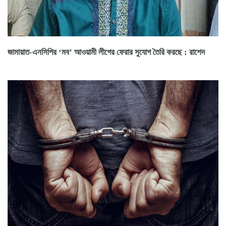
জামায়াত-এনসিপির ‘মব’ আওয়ামী লীগের ফেরার সুযোগ তৈরি করছে : রাশেদ