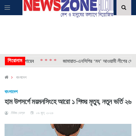
শিরোনাম
* * * *
কৌশলী শোয়েব
জামায়াত-এনসিপির ‘মব’ আওয়ামী লীগের ফেরার সুযোগ
বাংলাদেশ
বাংলাদেশ
হাম উপসর্গে ময়মনসিংহে আরো ১ শিশুর মৃত্যু, নতুন ভর্তি ২৬
নিউজ ডেস্ক
০৯ জুন, ২০২৬