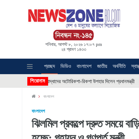
শনিবার, আগস্ট ৮, ২০২৬ ১৭:০৭ pm
২৪ শ্রাবণ ১৪৩৩
প্রচ্ছদ
ভিডিও
বাংলাদেশ
জাতীয়
অর্থনীতি
স্বাস্
 *
শিরোনাম
* * * *
জুলাই যোদ্ধাদের অটোরিকশা-রিকশা উপহার দিলেন প্রধানমন্ত্রী
বাংলাদেশ
বাংলাদেশ
ঝিলমিল প্রকল্পে দ্রুত সময়ে বা
হচ্ছে: গৃহায়ন ও গণপূর্ত মন্ত্রী