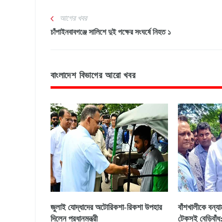
আগের খবর
চাঁপাইনবাবগঞ্জে সালিশে দুই পক্ষের সংঘর্ষে নিহত ১
বাংলাদেশ বিভাগের আরো খবর
জুলাই যোদ্ধাদের অটোরিকশা-রিকশা উপহার
বাঁশখালীকে বন্যা
দিলেন প্রধানমন্ত্রী
টেকসই বেড়িবাঁধ: 