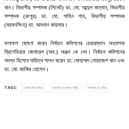
খান। বিভাগীয় সম্পাদক (সিলেট) ডা. মো. আব্দুল মান্নান, বিভাগীয়
সম্পাদক (রংপুর) ডা. মো. শাহিন শাহ, বিভাগীয় সম্পাদক
(ময়মনসিংহ) ডা. আদনান কায়সার।
ফলাফল ঘোষণা করেন নির্বাচন কমিশনের চেয়ারম্যান অধ্যাপক
ব্রিগেডিয়ার জেনারেল (অব.) অঞ্জন কে দেব। নির্বাচন কমিশনের
সদস্য হিসেবে দায়িত্ব পালন করেন ডা. মোহাম্মদ নোয়াজেশ খান এবং
ডা. মো. জাকির হোসেন।
TAGS:
এসপিএসবি নির্বাচন
সভাপতি অধ্যাপক নাসির
সম্পাদক ডা. কবির