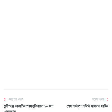
আগের খবর
পরের খবর
মুন্সীগঞ্জে ডাকাতির প্রস্তুতিকালে ১০ জন
শেষ পর্যন্ত ‘পল্টি’ই মারলেন সাকিব
গ্রেফতার