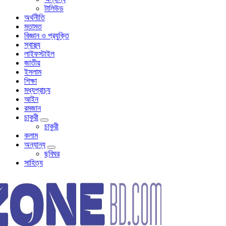
টালিউড
অর্থনীতি
মতামত
বিজ্ঞান ও প্রযুক্তি
স্বাস্থ্য
লাইফস্টাইল
জাতীয়
ইসলাম
শিক্ষা
মধ্যপ্রাচ্য
আইন
রমজান
চাকুরী
চাকুরী
কলাম
অন্যান্য
ছবিঘর
সাহিত্য