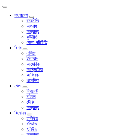
বাংলাদেশ
রাজনীতি
অপরাধ
অন্যান্য
কূটনীতি
জেলা পরিচিতি
বিশ্ব
এশিয়া
ইউরোপ
আমেরিকা
অস্ট্রেলিয়া
আফ্রিকা
ওশেনিয়া
খেলা
ক্রিকেট
ফুটবল
টেনিস
অন্যান্য
বিনোদন
ঢালিউড
বলিউড
হলিউড
অন্যান্য