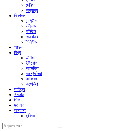
টেনিস
অন্যান্য
বিনোদন
ঢালিউড
বলিউড
হলিউড
অন্যান্য
টালিউড
আইন
বিশ্ব
এশিয়া
ইউরোপ
আমেরিকা
অস্ট্রেলিয়া
আফ্রিকা
ওশেনিয়া
সাহিত্য
ইসলাম
শিক্ষা
মতামত
অন্যান্য
ছবিঘর