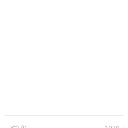
আগের খবর
পরের খবর