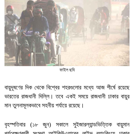
ফাইল ছবি
বায়ুদূষণের দিক থেকে বিশ্বের শহরগুলোর মধ্যে আজ শীর্ষে রয়েছে
ভারতের রাজধানী দিল্লি। তবে একই সময়ে রাজধানী ঢাকার বায়ুর
মান তুলনামূলকভাবে সহনীয় পর্যায়ে রয়েছে।
বৃহস্পতিবার (১৮ জুন) সকালে সুইজারল্যান্ডভিত্তিক বায়ুমান
পর্যবেক্ষণকারী সংস্থা আইকিউএয়ারের লাইভ র‍্যাংকিংয়ে ঢাকার