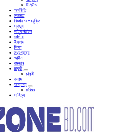
টালিউড
অর্থনীতি
মতামত
বিজ্ঞান ও প্রযুক্তি
স্বাস্থ্য
লাইফস্টাইল
জাতীয়
ইসলাম
শিক্ষা
মধ্যপ্রাচ্য
আইন
রমজান
চাকুরী
চাকুরী
কলাম
অন্যান্য
ছবিঘর
সাহিত্য