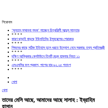
শিরোনাম
‘সুলতান সম্মাননা পদক’ পাচ্ছেন চিত্রশিল্পী আব্দুস সাত্তার
* * * *
কারণ ছাড়াই বাড়ছে ইউনাইটেড ইন্স্যুরেন্সের শেয়ারদর
* * * *
শিশুদের কাছে সঠিক ইতিহাস তুলে ধরতে উদ্যোগ নেবে সরকার: তথ্য প্রতিমন্ত্রী
* * * *
দক্ষিণ আফ্রিকার কেপটাউনে তিনটি বন্দুক হামলায় নিহত ১১
* * * *
এসএসসির ফল প্রকাশ, পাশের হার ৬২.২৫ শতাংশ
* * * *
খেলা
খেলা
তাদের মেসি আছে, আমাদের আছে সালাহ : ইব্রাহিম
হাসান