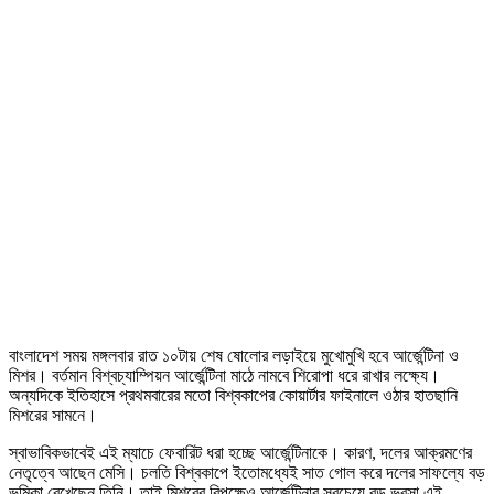
বাংলাদেশ সময় মঙ্গলবার রাত ১০টায় শেষ ষোলোর লড়াইয়ে মুখোমুখি হবে আর্জেন্টিনা ও
মিশর। বর্তমান বিশ্বচ্যাম্পিয়ন আর্জেন্টিনা মাঠে নামবে শিরোপা ধরে রাখার লক্ষ্যে।
অন্যদিকে ইতিহাসে প্রথমবারের মতো বিশ্বকাপের কোয়ার্টার ফাইনালে ওঠার হাতছানি
মিশরের সামনে।
স্বাভাবিকভাবেই এই ম্যাচে ফেবারিট ধরা হচ্ছে আর্জেন্টিনাকে। কারণ, দলের আক্রমণের
নেতৃত্বে আছেন মেসি। চলতি বিশ্বকাপে ইতোমধ্যেই সাত গোল করে দলের সাফল্যে বড়
ভূমিকা রেখেছেন তিনি। তাই মিশরের বিপক্ষেও আর্জেন্টিনার সবচেয়ে বড় ভরসা এই