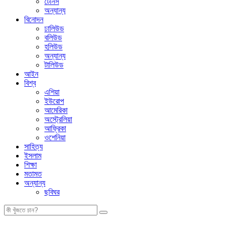
টেনিস
অন্যান্য
বিনোদন
ঢালিউড
বলিউড
হলিউড
অন্যান্য
টালিউড
আইন
বিশ্ব
এশিয়া
ইউরোপ
আমেরিকা
অস্ট্রেলিয়া
আফ্রিকা
ওশেনিয়া
সাহিত্য
ইসলাম
শিক্ষা
মতামত
অন্যান্য
ছবিঘর