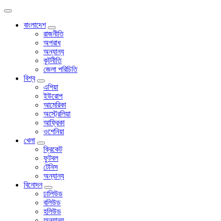
বাংলাদেশ
রাজনীতি
অপরাধ
অন্যান্য
কূটনীতি
জেলা পরিচিতি
বিশ্ব
এশিয়া
ইউরোপ
আমেরিকা
অস্ট্রেলিয়া
আফ্রিকা
ওশেনিয়া
খেলা
ক্রিকেট
ফুটবল
টেনিস
অন্যান্য
বিনোদন
ঢালিউড
বলিউড
হলিউড
অন্যান্য