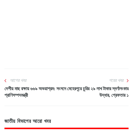
আগের খবর
পরের খবর
দেশীয় মাছ রক্ষায় ৬৬৯ অভয়াশ্রম: সংসদে
মেহেরপুরে চুরির ২৯ লাখ টাকার স্বর্ণালংকার
প্রাণিসম্পদমন্ত্রী
উদ্ধার, গ্রেফতার ১
জাতীয় বিভাগের আরো খবর