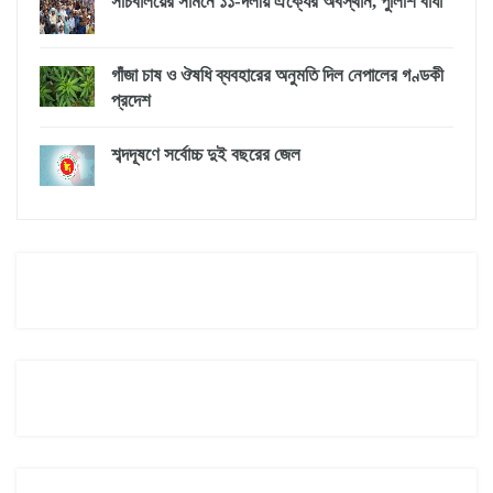
সচিবালয়ের সামনে ১১-দলীয় ঐক্যের অবস্থান, পুলিশি বাধা
গাঁজা চাষ ও ঔষধি ব্যবহারের অনুমতি দিল নেপালের গণ্ডকী
প্রদেশ
শব্দদূষণে সর্বোচ্চ দুই বছরের জেল