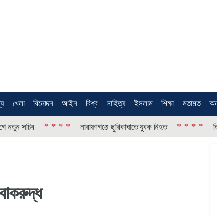
থ্য
খেলা
বিনোদন
আইন
বিশ্ব
সাহিত্য
ইসলাম
শিক্ষা
মতামত
অন
* * * *
* * * *
ন সচিব
নারায়ণগঞ্জে ছুরিকাঘাতে যুবক নিহত
তিস্তার
বাকরুদ্ধ