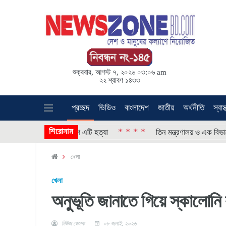
শুক্রবার, আগস্ট ৭, ২০২৬ ০৩:০৬ am
২২ শ্রাবণ ১৪৩৩
প্রচ্ছদ
ভিডিও
বাংলাদেশ
জাতীয়
অর্থনীতি
স্বাস্
শিরোনাম
* * * *
াশা, পরিবারের অভিযোগ এটি হত্যা
তিন মন্ত্রণালয় ও এক বিভাগে নতু
খেলা
খেলা
অনুভূতি জানাতে গিয়ে স্কালোনি 
নিউজ ডেস্ক
০৮ জুলাই, ২০২৬