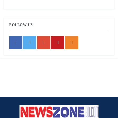
FOLLOW US
সম্পাদক:
ডা. মুহাম্মদ আব্দুস সবুর
E-mail:
nzonebdnews@gmail.com