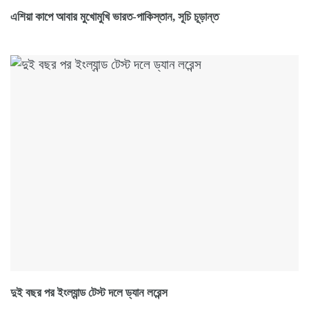
এশিয়া কাপে আবার মুখোমুখি ভারত-পাকিস্তান, সূচি চূড়ান্ত
দুই বছর পর ইংল্যান্ড টেস্ট দলে ড্যান লরেন্স