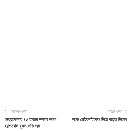
আগের খবর
পরের খবর
নেত্রকোনায় ৪৫ হাজার শলাকা নকল
লঞ্চে মোটরসাইকেল নিয়ে যাত্রা নিষেধ
ব্যান্ডরোল যুক্ত বিড়ি জব্দ