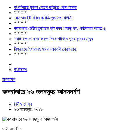
কাপাসিয়ায় যুবদল নেতার বাড়িতে বোমা হামলা
* * * *
‘রাস্তার ইট বিক্রি করিনি-তুলতেও বলিনি’
* * * *
কক্সবাজার মেরিন ড্রাইভে দুই দফা পাহাড় ধস, পর্যটকসহ আহত ৫
* * * *
সবজি ক্ষেতে কাজ করতে গিয়ে পানিতে ডুবে বৃদ্ধের মৃত্যু
* * * *
বিশ্বনাথে ইয়াবাসহ মাদক কারবারি গ্রেফতার
* * * *
বাংলাদেশ
বাংলাদেশ
কক্সবাজারে ৯৬ জলদস্যুর আত্মসমর্পণ
নিউজ ডেস্ক
২৩ নভেম্বর, ২০১৯
ছবি: সংগৃহীত