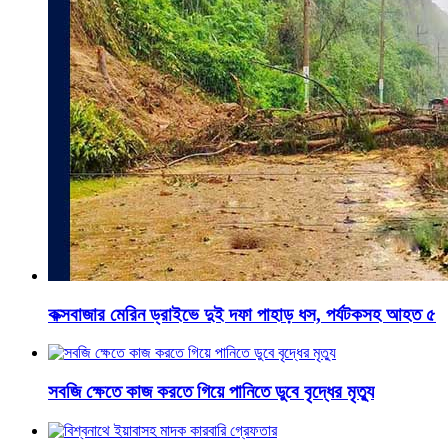
কক্সবাজার মেরিন ড্রাইভে দুই দফা পাহাড় ধস, পর্যটকসহ আহত ৫
সবজি ক্ষেতে কাজ করতে গিয়ে পানিতে ডুবে বৃদ্ধের মৃত্যু