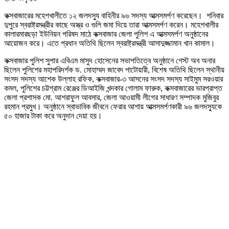
কক্সবাজারের মহেশখালীতে ১২ জলদস্যু বাহিনীর ৯৬ সদস্য আত্মসমর্পণ করেছেন। শনিবার
দুপুরে স্বরাষ্ট্রমন্ত্রীর কাছে অস্ত্র ও গুলি জমা দিয়ে তারা আত্মসমর্পণ করেন। মহেশখালীর
কালারমারছড়া ইউনিয়ন পরিষদ মাঠে কক্সবাজার জেলা পুলিশ এ আত্মসমর্পণ অনুষ্ঠানের
আয়োজন করে। এতে প্রধান অতিথি ছিলেন স্বরাষ্ট্রমন্ত্রী আসাদুজ্জামান খান কামাল।
কক্সবাজার পুলিশ সুপার এবিএম মাসুদ হোসেনের সভাপতিত্বে অনুষ্ঠানে গেস্ট অব অনার
ছিলেন পুলিশের মহাপরিদর্শক ড. মোহাম্মদ জাবেদ পাটোয়ারী, বিশেষ অতিথি ছিলেন স্থানীয়
সংসদ সদস্য আশেক উল্লাহ রফিক, কক্সবাজার-৩ আসনের সংসদ সদস্য সাইমুম সরওয়ার
কমল, পুলিশের চট্টগ্রাম রেঞ্জের ডিআইজি খন্দকার গোলাম ফারুক, কক্সবাজারের ভারপ্রাপ্ত
জেলা প্রশাসক মো. আশরাফুল আবসার, জেলা আওয়ামী লীগের সাধারণ সম্পাদক মুজিবুর
রহমান প্রমুখ। অনুষ্ঠানে স্বাভাবিক জীবনে ফেরার আশায় আত্মসমর্পণকারী ৯৬ জলদস্যুকে
৫০ হাজার টাকা করে অনুদান দেয়া হয়।