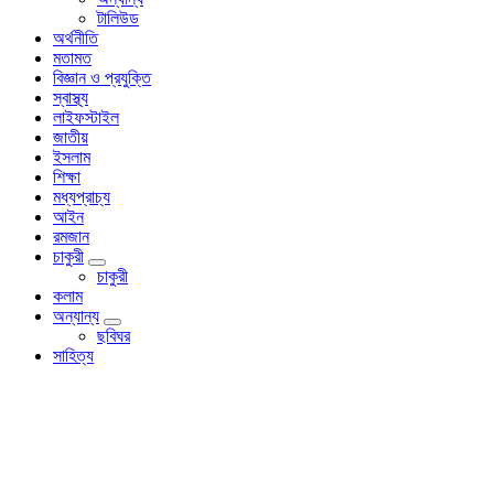
টালিউড
অর্থনীতি
মতামত
বিজ্ঞান ও প্রযুক্তি
স্বাস্থ্য
লাইফস্টাইল
জাতীয়
ইসলাম
শিক্ষা
মধ্যপ্রাচ্য
আইন
রমজান
চাকুরী
চাকুরী
কলাম
অন্যান্য
ছবিঘর
সাহিত্য