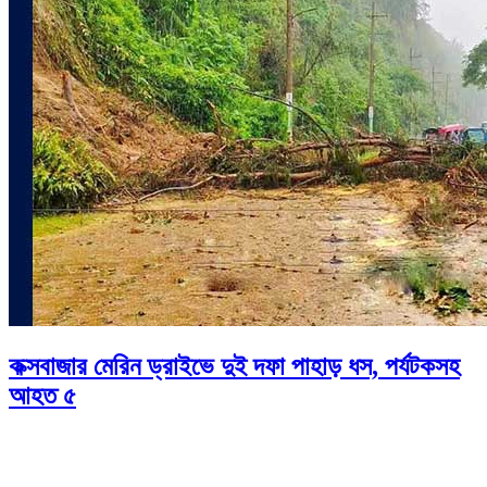
কক্সবাজার মেরিন ড্রাইভে দুই দফা পাহাড় ধস, পর্যটকসহ
আহত ৫