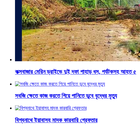
কক্সবাজার মেরিন ড্রাইভে দুই দফা পাহাড় ধস, পর্যটকসহ আহত ৫
সবজি ক্ষেতে কাজ করতে গিয়ে পানিতে ডুবে বৃদ্ধের মৃত্যু
বিশ্বনাথে ইয়াবাসহ মাদক কারবারি গ্রেফতার