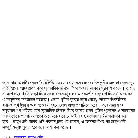
জানা যায়, একটি বেসরকারি টেলিভিশনের মাধ্যমে কক্সবাজারের উপকূলীয় এলাকার জলদস্যু
বাহিনীগুলো আত্মসমর্পণ করে স্বাভাবিক জীবনে ফিরে আসার আগ্রহ প্রকাশ করেন। তাদের
এ আগ্রহের প্রতি সাড়া দিয়ে সরকার জলদস্যুদের আত্মসমর্পণের সুযোগ দিতেই আজকের
এ অনুষ্ঠনের আয়োজন করেছে। জেলা পুলিশ সূত্রে জানা গেছে, আত্মসমর্পণকারীদের
যথাযথ প্রক্রিয়ায় আদালতের মাধ্যমে জেল হাজতে পাঠানো হবে। তবে সন্ত্রাস ও
দস্যুতার পথ পরিহার করে স্বভাবিক জীবনে ফিরে আসার জন্য পুলিশ প্রশাসন ও সরকারের
তরফ থেকে গতবারের মতো তাদেরকে সর্বোচ্চ আইনি সহায়তাসহ সার্বিক সহায়তা করা
হবে। মহেশখালী থানার ওসি প্রভাষ চন্দ্র ধর জানান, এ আত্মসমর্পণের পর মহেশখালী
সম্পূর্ণ সন্ত্রাসমুক্ত হবে বলে আশা করা হচ্ছে।
Tags:
জলদস্যু
মহেশখালি