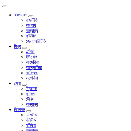
বাংলাদেশ
রাজনীতি
অপরাধ
অন্যান্য
কূটনীতি
জেলা পরিচিতি
বিশ্ব
এশিয়া
ইউরোপ
আমেরিকা
অস্ট্রেলিয়া
আফ্রিকা
ওশেনিয়া
খেলা
ক্রিকেট
ফুটবল
টেনিস
অন্যান্য
বিনোদন
ঢালিউড
বলিউড
হলিউড
অন্যান্য