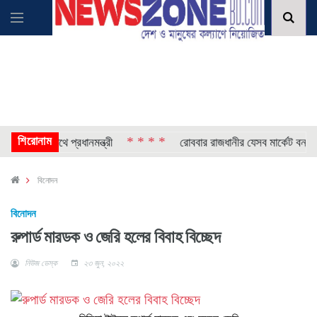
শিরোনাম
* * * *
*
েশখালীর পথে প্রধানমন্ত্রী
রোববার রাজধানীর যেসব মার্কেট বন্ধ
বিনোদন
বিনোদন
রুপার্ড মারডক ও জেরি হলের বিবাহ বিচ্ছেদ
নিউজ ডেস্ক
২৩ জুন, ২০২২