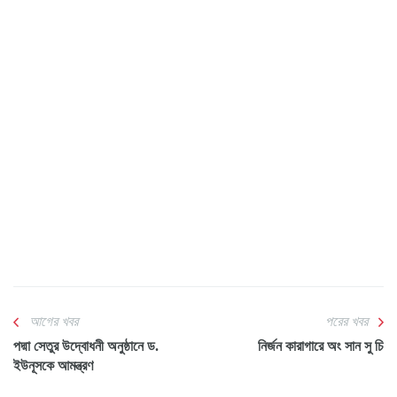
আগের খবর
পরের খবর
পদ্মা সেতুর উদ্বোধনী অনুষ্ঠানে ড.
নির্জন কারাগারে অং সান সু চি
ইউনূসকে আমন্ত্রণ