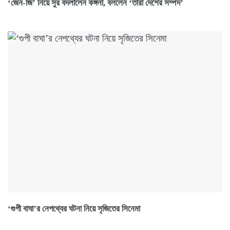
‘জেন-জি’ নিয়ে সুর বদলালেন কঙ্গনা, বললেন ‘তারা দেশের সম্পদ’
‘গুপী বাঘা’র নেপথ্যের ঘটনা নিয়ে সৃজিতের সিনেমা