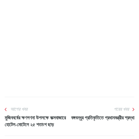
আগের খবর
পরের খবর
মুজিববর্ষের ক্ষণগণনা উপলক্ষে কক্সবাজারে
বঙ্গবন্ধুর প্রতিকৃতিতে প্রধানমন্ত্রীর শ্রদ্ধা
হোটেল-মোটেলে ২৫ শতাংশ ছাড়