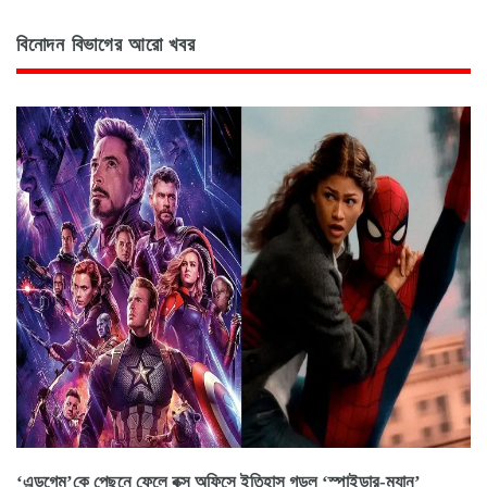
বিনোদন বিভাগের আরো খবর
‘এন্ডগেম’কে পেছনে ফেলে বক্স অফিসে ইতিহাস গড়ল ‘স্পাইডার-ম্যান’