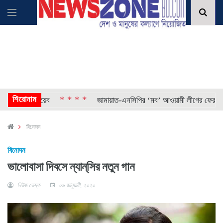
শিরোনাম
* * * *
ৌশলী শোয়েব
জামায়াত-এনসিপির ‘মব’ আওয়ামী লীগের ফেরার সুযোগ ত
বিনোদন
বিনোদন
ভালোবাসা দিবসে ন্যান্‌সির নতুন গান
নিউজ ডেস্ক
০৯ জানুয়ারী, ২০২০