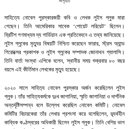
সংগৃহীত
সাহিত্যে নোবেল পুরস্কারজয়ী কবি ও লেখক লুইস গ্লুক মারা
গেছেন। তিনি আমেরিকার সাবেক ‘পোয়েট লরিয়েট’ ছিলেন।
ব্রিটিশ গণমাধ্যম দ্য গার্ডিয়ান এক প্রতিবেদনে এ তথ্য জানিয়েছে।
লুইস গ্লুকের মৃত্যুর বিষয়টি নিশ্চিত করেছেন ফারার, স্ট্রস অ্যান্ড
গিরোক্সের প্রকাশক ও লুইস গ্লুকের সম্পাদক জোনাথন গ্যালাসি।
তিনি বার্তা সংস্থা এপিকে বলেন, স্থানীয় সময় শুক্রবার ৮০ বছর
বয়সে এই কীর্তিমান লেখকের মৃত্যু হয়েছে।
২০২০ সালে সাহিত্য নোবেল পুরস্কার অর্জন করেছিলেন লুইস
গ্লুক। তাঁর সাহিত্যকর্মকে দুঃখ জাগানিয়া, স্মৃতি জাগানিয়া ও দার্শনিক
অন্তর্দৃষ্টিসম্পন্ন বলে উল্লেখ করেছিল নোবেল কমিটি। নোবেল
কমিটির বিচারকেরা তাঁর লেখার প্রশংসা করে বলেছিলেন, দ্ব্যর্থহীন
কাব্যিক কণ্ঠস্বরের অধিকারী ছিলেন লুইস গ্লুক। তিনি বেশির ভাগ