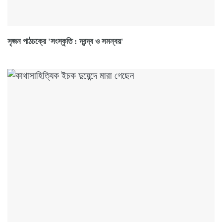
সৃজন পাঠচক্রে 'সংস্কৃতি : দ্বন্দ্ব ও সমন্বয়'