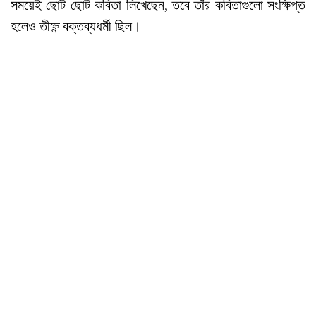
সময়েই ছোট ছোট কবিতা লিখেছেন, তবে তাঁর কবিতাগুলো সংক্ষিপ্ত
হলেও তীক্ষ্ণ বক্তব্যধর্মী ছিল।