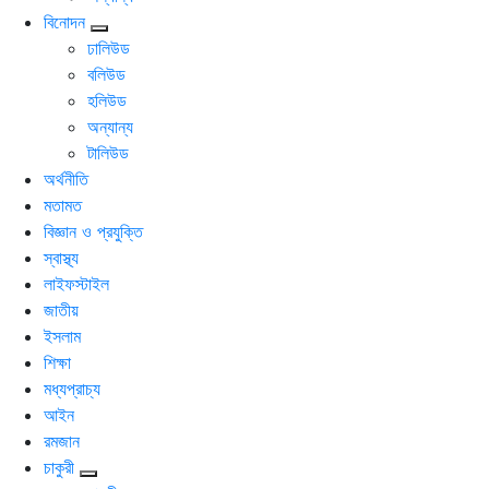
বিনোদন
ঢালিউড
বলিউড
হলিউড
অন্যান্য
টালিউড
অর্থনীতি
মতামত
বিজ্ঞান ও প্রযুক্তি
স্বাস্থ্য
লাইফস্টাইল
জাতীয়
ইসলাম
শিক্ষা
মধ্যপ্রাচ্য
আইন
রমজান
চাকুরী