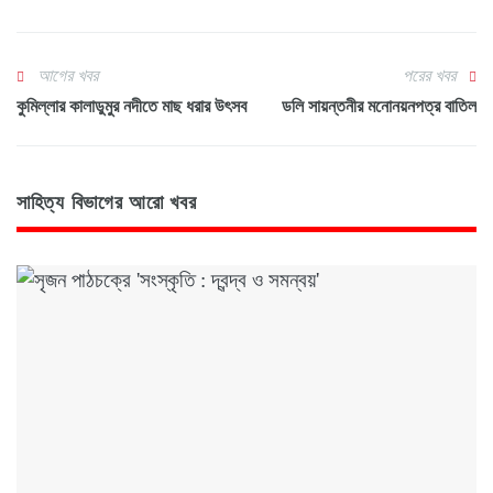
আগের খবর
পরের খবর
কুমিল্লার কালাডুমুর নদীতে মাছ ধরার উৎসব
ডলি সায়ন্তনীর মনোনয়নপত্র বাতিল
সাহিত্য বিভাগের আরো খবর