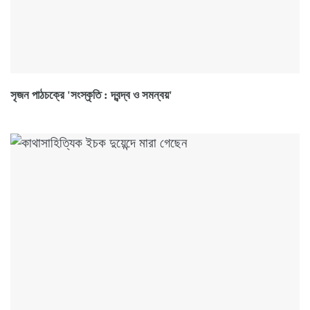
সৃজন পাঠচক্রে 'সংস্কৃতি : দ্বন্দ্ব ও সমন্বয়'