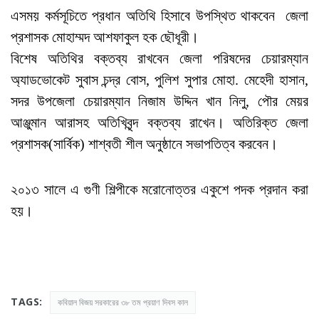
এসময় কর্মসূচিতে প্রধান অতিথি হিসাবে উপস্থিত থাকবেন জেলা
প্রশাসক মোহাম্মদ আশফাকুল হক ছৌধূরী।
বিশেষ অতিথির বক্তব্য রাখবেন জেলা পরিষদের চেয়ারম্যান
অ্যাডভোকেট সুবাস চন্দ্র বোস, পুলিশ সুপার মোহা. মেহেদী হাসান,
সদর উপজেলা চেয়ারম্যান নিজাম উদ্দিন খান নিলু, পৌর মেয়র
আঞ্জুমান আরাসহ অতিখিবৃন্দ বক্তব্য রাখেন। অতিরিক্ত জেলা
প্রশাসক(সার্বিক) শাশ্বতী শীল অনুষ্ঠানে সভাপতিত্ব করবেন।
২০১৩ সালে এ গুণী শিল্পীকে মরোনোত্তর একুশে পদক প্রদান করা
হয়।
TAGS:
কবিয়াল বিজয় সরকারের ৩৮ তম প্রয়াণ দিবস কাল