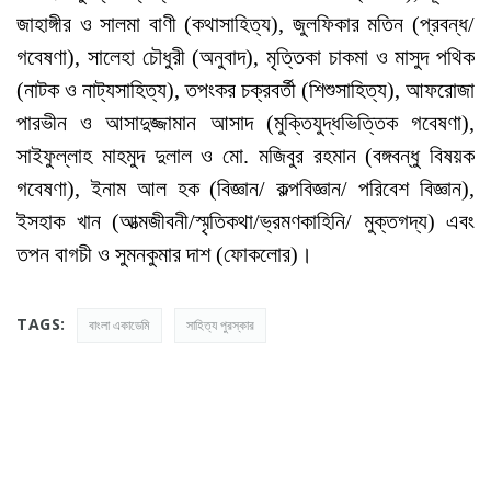
জাহাঙ্গীর ও সালমা বাণী (কথাসাহিত্য), জুলফিকার মতিন (প্রবন্ধ/
গবেষণা), সালেহা চৌধুরী (অনুবাদ), মৃত্তিকা চাকমা ও মাসুদ পথিক
(নাটক ও নাট্যসাহিত্য), তপংকর চক্রবর্তী (শিশুসাহিত্য), আফরোজা
পারভীন ও আসাদুজ্জামান আসাদ (মুক্তিযুদ্ধভিত্তিক গবেষণা),
সাইফুল্লাহ মাহমুদ দুলাল ও মো. মজিবুর রহমান (বঙ্গবন্ধু বিষয়ক
গবেষণা), ইনাম আল হক (বিজ্ঞান/ কল্পবিজ্ঞান/ পরিবেশ বিজ্ঞান),
ইসহাক খান (আত্মজীবনী/স্মৃতিকথা/ভ্রমণকাহিনি/ মুক্তগদ্য) এবং
তপন বাগচী ও সুমনকুমার দাশ (ফোকলোর)।
TAGS:
বাংলা একাডেমি
সাহিত্য পুরস্কার