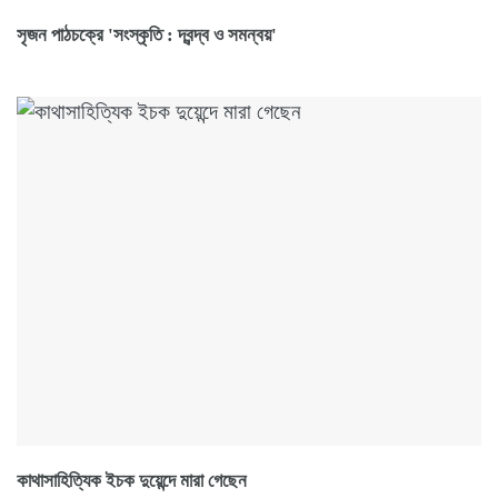
সৃজন পাঠচক্রে 'সংস্কৃতি : দ্বন্দ্ব ও সমন্বয়'
কাথাসাহিত্যিক ইচক দুয়েন্দে মারা গেছেন