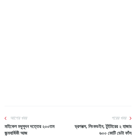
আগের খবর
পরের খবর
মাইকেল মধুসূদন দত্তের ২০০তম
ড্রপবক্স, লিংকডইন, টুইটারের ২ হাজার
জন্মবার্ষিকী আজ
৬০০ কোটি ডেটা ফাঁস