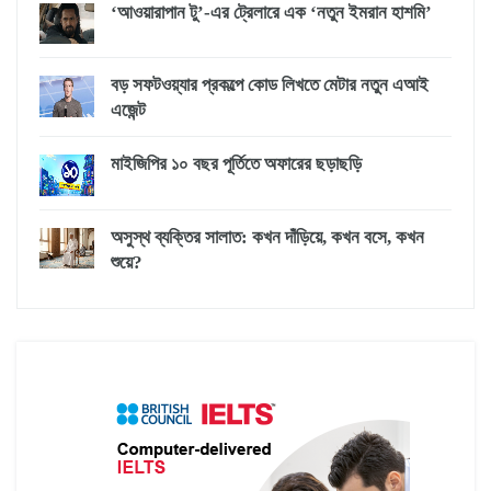
‘আওয়ারাপান টু’-এর ট্রেলারে এক ‘নতুন ইমরান হাশমি’
বড় সফটওয়্যার প্রকল্পে কোড লিখতে মেটার নতুন এআই
এজেন্ট
মাইজিপির ১০ বছর পূর্তিতে অফারের ছড়াছড়ি
অসুস্থ ব্যক্তির সালাত: কখন দাঁড়িয়ে, কখন বসে, কখন
শুয়ে?