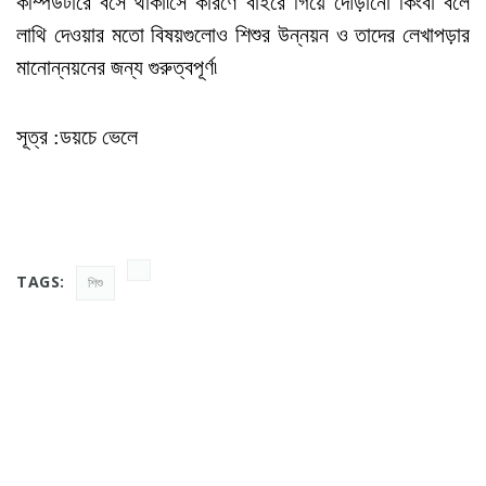
কম্পিউটারে বসে থাকা৷সে কারণে বাইরে গিয়ে দৌড়ানো কিংবা বলে
লাথি দেওয়ার মতো বিষয়গুলোও শিশুর উন্নয়ন ও তাদের লেখাপড়ার
মানোন্নয়নের জন্য গুরুত্বপূর্ণ৷
সূত্র :ডয়চে ভেলে
TAGS:
শিশু