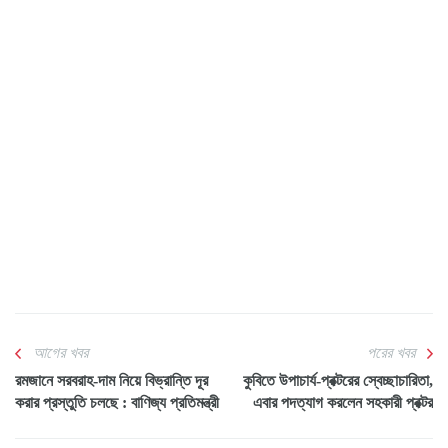
আগের খবর
পরের খবর
রমজানে সরবরাহ-দাম নিয়ে বিভ্রান্তি দূর
কুবিতে উপাচার্য-প্রক্টরের স্বেচ্ছাচারিতা,
করার প্রস্তুতি চলছে : বাণিজ্য প্রতিমন্ত্রী
এবার পদত্যাগ করলেন সহকারী প্রক্টর