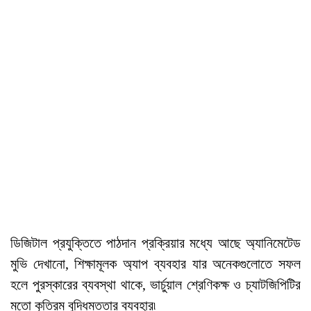
ডিজিটাল প্রযুক্তিতে পাঠদান প্রক্রিয়ার মধ্যে আছে অ্যানিমেটেড
মুভি দেখানো, শিক্ষামূলক অ্যাপ ব্যবহার যার অনেকগুলোতে সফল
হলে পুরস্কারের ব্যবস্থা থাকে, ভার্চুয়াল শ্রেণিকক্ষ ও চ্যাটজিপিটির
মতো কৃত্রিম বুদ্ধিমত্তার ব্যবহার৷