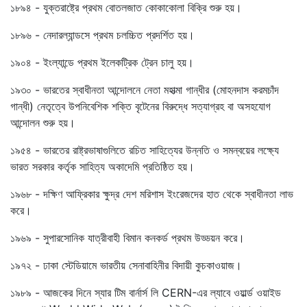
১৮৯৪ - যুক্তরাষ্ট্রে প্রথম বোতলজাত কোকাকোলা বিক্রি শুরু হয়।
১৮৯৬ - নেদারল্যান্ডসে প্রথম চলচ্চিত প্রদর্শিত হয়।
১৯০৪ - ইংল্যান্ডে প্রথম ইলেকট্রিক ট্রেন চালু হয়।
১৯৩০ - ভারতের স্বাধীনতা আন্দোলনে নেতা মহাত্মা গান্ধীর (মোহনদাস করমচাঁদ
গান্ধী) নেতৃত্বে উপনিবেশিক শক্তি বৃটেনের বিরুদ্ধে সত্যাগ্রহ বা অসহযোগ
আন্দোলন শুরু হয়।
১৯৫৪ - ভারতের রাষ্ট্রভাষাগুলিতে রচিত সাহিত্যের উন্নতি ও সমন্বয়ের লক্ষ্যে
ভারত সরকার কর্তৃক সাহিত্য অকাদেমি প্রতিষ্ঠিত হয়।
১৯৬৮ - দক্ষিণ আফ্রিকার ক্ষুদ্র দেশ মরিশাস ইংরেজদের হাত থেকে স্বাধীনতা লাভ
করে।
১৯৬৯ - সুপারসোনিক যাত্রীবাহী বিমান কনকর্ড প্রথম উড্ডয়ন করে।
১৯৭২ - ঢাকা স্টেডিয়ামে ভারতীয় সেনাবাহিনীর বিদায়ী কুচকাওয়াজ।
১৯৮৯ - আজকের দিনে স্যার টিম বার্নার্স লি CERN-এর ল্যাবে ওয়ার্ল্ড ওয়াইড