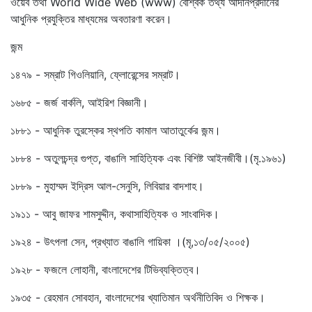
ওয়েব তথা World Wide Web (www) বৈশ্বিক তথ্য আদানপ্রদানের
আধুনিক প্রযুক্তির মাধ্যমের অবতারণা করেন।
জন্ম
১৪৭৯ - সম্রাট গিওলিয়ানি, ফ্লোরেন্সের সম্রাট।
১৬৮৫ - জর্জ বার্কলি, আইরিশ বিজ্ঞানী।
১৮৮১ - আধুনিক তুরস্কের স্থপতি কামাল আতাতুর্কের জন্ম।
১৮৮৪ - অতুলচন্দ্র গুপ্ত, বাঙালি সাহিত্যিক এবং বিশিষ্ট আইনজীবী।(মৃ.১৯৬১)
১৮৮৯ - মুহাম্মদ ইদ্রিস আল-সেনুসি, লিবিয়ার বাদশাহ।
১৯১১ - আবু জাফর শামসুদ্দীন, কথাসাহিত্যিক ও সাংবাদিক।
১৯২৪ - উৎপলা সেন, প্রখ্যাত বাঙালি গায়িকা ।(মৃ,১৩/০৫/২০০৫)
১৯২৮ - ফজলে লোহানী, বাংলাদেশের টিভিব্যক্তিত্ব।
১৯৩৫ - রেহমান সোবহান, বাংলাদেশের খ্যাতিমান অর্থনীতিবিদ ও শিক্ষক।