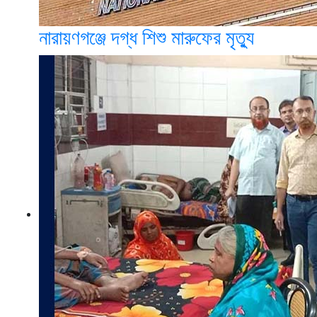
নারায়ণগঞ্জে দগ্ধ শিশু মারুফের মৃত্যু