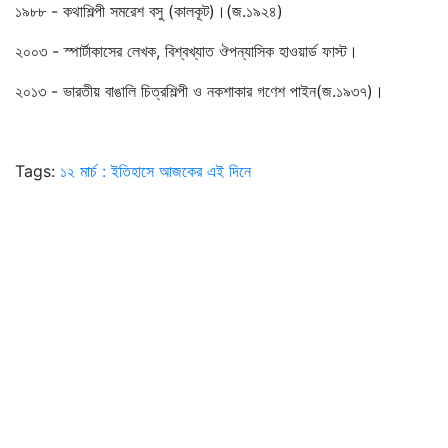
১৯৮৮ - কথাশিল্পী সমরেশ বসু (কালকূট)।(জ.১৯২৪)
২০০৩ - স্পার্টাকাসের লেখক, বিশ্বখ্যাত ঔপন্যাসিক হাওয়ার্ড ফাস্ট।
২০১৩ - ভারতীয় বাঙালি চিত্রশিল্পী ও নকশাকার গণেশ পাইন(জ.১৯৩৭)।
Tags:
১২ মার্চ : ইতিহাসে আজকের এই দিনে