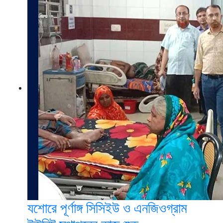
যশোরে পূর্ণাঙ্গ সিসিইউ ও এনজিওগ্রাম