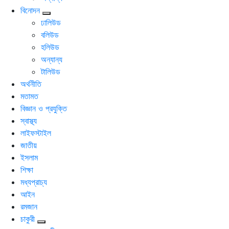
বিনোদন
ঢালিউড
বলিউড
হলিউড
অন্যান্য
টালিউড
অর্থনীতি
মতামত
বিজ্ঞান ও প্রযুক্তি
স্বাস্থ্য
লাইফস্টাইল
জাতীয়
ইসলাম
শিক্ষা
মধ্যপ্রাচ্য
আইন
রমজান
চাকুরী