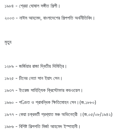
১৯৮৪ - শ্রেয়া ঘোষাল সঙ্গীত শিল্পী।
২০০৩ - নাঈম আহমেদ, বাংলাদেশের শিল্পপতি অর্থনীতিবিদ।
মৃত্যু
১২৮৯ - জর্জিয়ার রাজা দ্বিতীয় দিমিত্রি।
১৯২৫ - চীনের নেতা সান ইয়াৎ সেন।
১৯৩৭ - ইংরেজ সাহিত্যিক ক্রিস্টোফার কডওয়েল।
১৯৬০ - পণ্ডিত ও প্রাবন্ধিক ক্ষিতিমোহন সেন।(জ.১৮৮০)
১৯৭৭ - কেয়া চক্রবর্তী প্রখ্যাত মঞ্চ অভিনেত্রী ।(জ.০৫/০৮/১৯৪২)
১৯৮৬ - বিশিষ্ট শিল্পপতি মির্জা আহমেদ ইস্পাহানী।