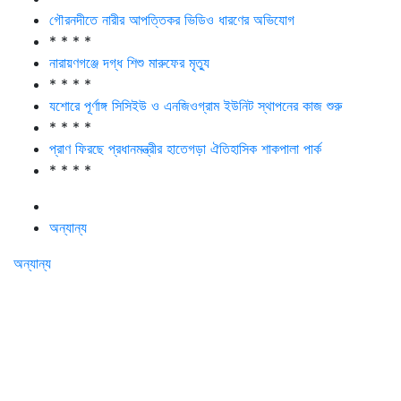
গৌরনদীতে নারীর আপত্তিকর ভিডিও ধারণের অভিযোগ
* * * *
নারায়ণগঞ্জে দগ্ধ শিশু মারুফের মৃত্যু
* * * *
যশোরে পূর্ণাঙ্গ সিসিইউ ও এনজিওগ্রাম ইউনিট স্থাপনের কাজ শুরু
* * * *
প্রাণ ফিরছে প্রধানমন্ত্রীর হাতেগড়া ঐতিহাসিক শাকপালা পার্ক
* * * *
অন্যান্য
অন্যান্য