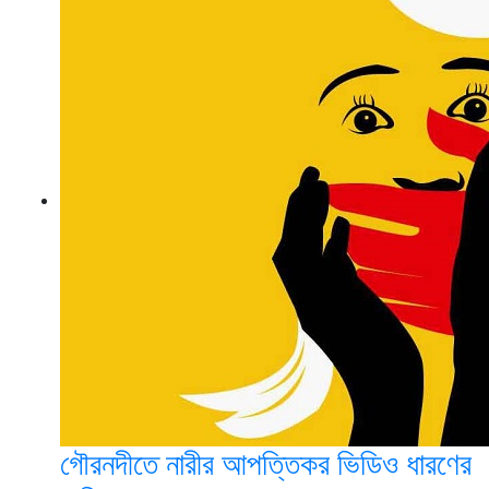
গৌরনদীতে নারীর আপত্তিকর ভিডিও ধারণের