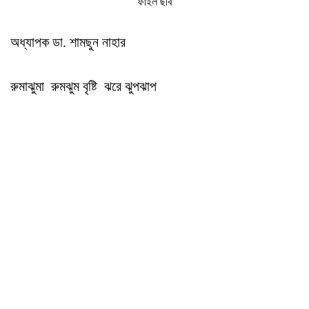
ফাইল ছবি
অধ্যাপক ডা. শামছুন নাহার
রুমাঝুমা রুমঝুম বৃষ্টি ঝরে ঝুপঝাপ