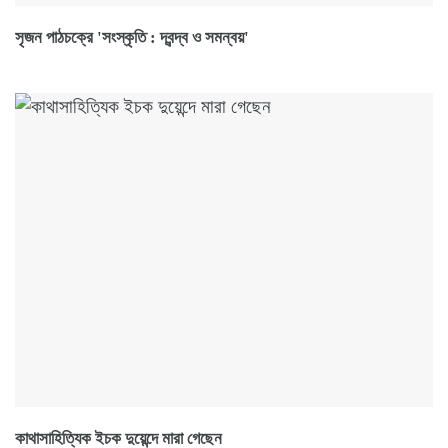
সৃজন পাঠচক্রে 'সংস্কৃতি : দ্বন্দ্ব ও সমন্বয়'
কাথাসাহিত্যিক ইচক দুয়েন্দে মারা গেছেন