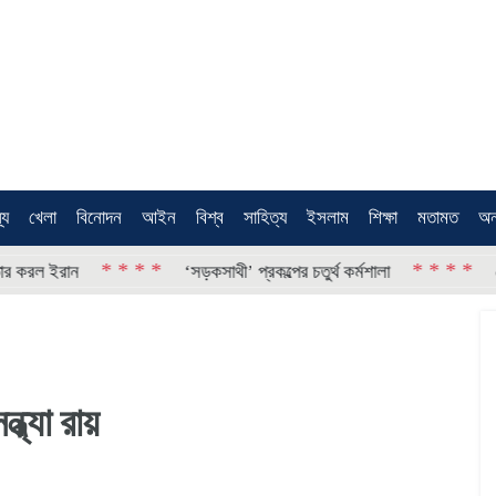
থ্য
খেলা
বিনোদন
আইন
বিশ্ব
সাহিত্য
ইসলাম
শিক্ষা
মতামত
অন
* * * *
* * * *
 ইরান
‘সড়কসাথী’ প্রকল্পের চতুর্থ কর্মশালা
তেজগাঁ
ধ্যা রায়