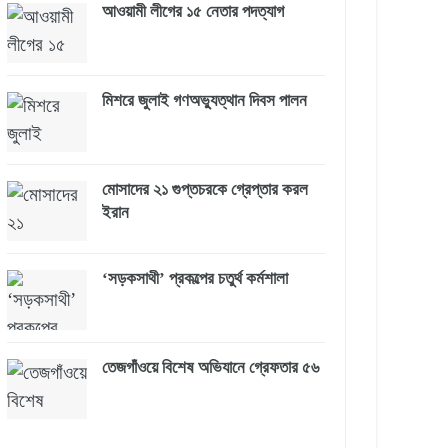
আওয়ামী লীগের ১৫ নেতার পদত্যাগ
মিশরে জুলাই গণঅভ্যুত্থান দিবস পালন
মোসাদের ২১ গুপ্তচরকে গ্রেপ্তার করল
ইরান
‘সড়কসাথী’ প্রকল্পের চতুর্থ কর্মশালা
তেজগাঁওয়ে বিশেষ অভিযানে গ্রেফতার ৫৬