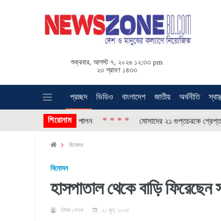
শুক্রবার, আগস্ট ৭, ২০২৬ ১২:৩৩ pm
২৩ শ্রাবণ ১৪৩৩
প্রচ্ছদ
ভিডিও
বাংলাদেশ
জাতীয়
অর্থনীতি
স্বাস্
শিরোনাম
* * * *
াই গণঅভ্যুত্থান দিবস পালন
মোসাদের ২১ গুপ্তচরকে গ্রেপ্তার করল
বিনোদন
বিনোদন
হাসপাতাল থেকে বাড়ি ফিরেছেন সন্
নিউজ ডেস্ক
২১ জুন, ২০২৪