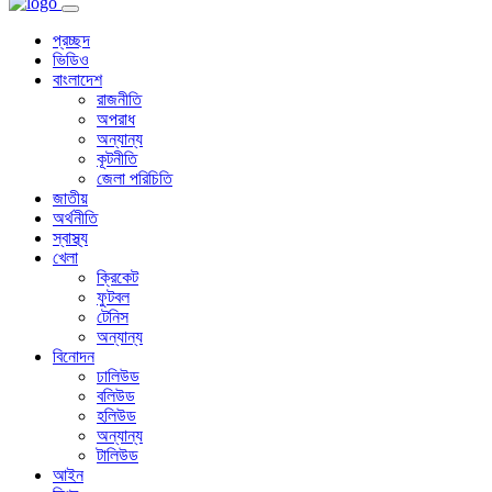
প্রচ্ছদ
ভিডিও
বাংলাদেশ
রাজনীতি
অপরাধ
অন্যান্য
কূটনীতি
জেলা পরিচিতি
জাতীয়
অর্থনীতি
স্বাস্থ্য
খেলা
ক্রিকেট
ফুটবল
টেনিস
অন্যান্য
বিনোদন
ঢালিউড
বলিউড
হলিউড
অন্যান্য
টালিউড
আইন