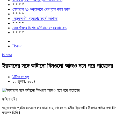
* * * *
মোসাদের ২১ গুপ্তচরকে গ্রেপ্তার করল ইরান
* * * *
‘সড়কসাথী’ প্রকল্পের চতুর্থ কর্মশালা
* * * *
তেজগাঁওয়ে বিশেষ অভিযানে গ্রেফতার ৫৬
* * * *
বিনোদন
বিনোদন
ইরফানের সঙ্গে কাটানো দিনগুলো আজও মনে পরে পায়েলের
নিউজ ডেস্ক
০২ জুলাই, ২০২৪
ফাইল ছবি।
আনন্দবাজার প্রতিবেদনের খবরে জানা যায়, সাবেক ভারতীয় ক্রিকেটার ইরফান পাঠান কথা দি
করলেন তিনি।