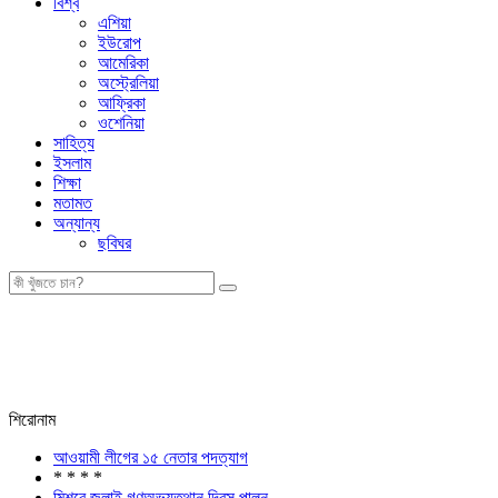
বিশ্ব
এশিয়া
ইউরোপ
আমেরিকা
অস্ট্রেলিয়া
আফ্রিকা
ওশেনিয়া
সাহিত্য
ইসলাম
শিক্ষা
মতামত
অন্যান্য
ছবিঘর
শিরোনাম
আওয়ামী লীগের ১৫ নেতার পদত্যাগ
* * * *
মিশরে জুলাই গণঅভ্যুত্থান দিবস পালন