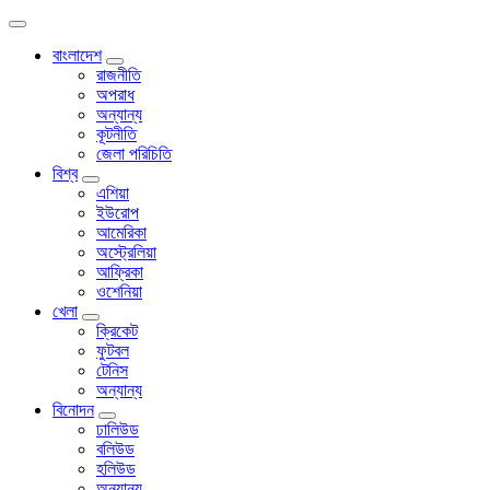
বাংলাদেশ
রাজনীতি
অপরাধ
অন্যান্য
কূটনীতি
জেলা পরিচিতি
বিশ্ব
এশিয়া
ইউরোপ
আমেরিকা
অস্ট্রেলিয়া
আফ্রিকা
ওশেনিয়া
খেলা
ক্রিকেট
ফুটবল
টেনিস
অন্যান্য
বিনোদন
ঢালিউড
বলিউড
হলিউড
অন্যান্য