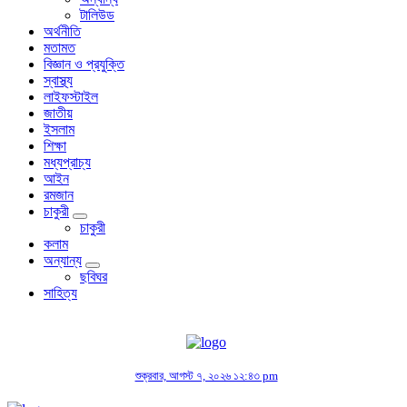
টালিউড
অর্থনীতি
মতামত
বিজ্ঞান ও প্রযুক্তি
স্বাস্থ্য
লাইফস্টাইল
জাতীয়
ইসলাম
শিক্ষা
মধ্যপ্রাচ্য
আইন
রমজান
চাকুরী
চাকুরী
কলাম
অন্যান্য
ছবিঘর
সাহিত্য
শুক্রবার, আগস্ট ৭, ২০২৬ ১২:৪৩ pm