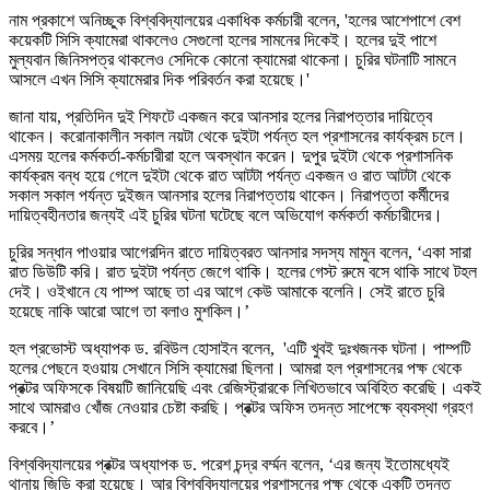
নাম প্রকাশে অনিচ্ছুক বিশ্ববিদ্যালয়ের একাধিক কর্মচারী বলেন, 'হলের আশেপাশে বেশ
কয়েকটি সিসি ক্যামেরা থাকলেও সেগুলো হলের সামনের দিকেই। হলের দুই পাশে
মুল্যবান জিনিসপত্র থাকলেও সেদিকে কোনো ক্যামেরা থাকেনা। চুরির ঘটনাটি সামনে
আসলে এখন সিসি ক্যামেরার দিক পরিবর্তন করা হয়েছে।'
জানা যায়, প্রতিদিন দুই শিফটে একজন করে আনসার হলের নিরাপত্তার দায়িত্বে
থাকেন। করোনাকালীন সকাল নয়টা থেকে দুইটা পর্যন্ত হল প্রশাসনের কার্যক্রম চলে।
এসময় হলের কর্মকর্তা-কর্মচারীরা হলে অবস্থান করেন। দুপুর দুইটা থেকে প্রশাসনিক
কার্যক্রম বন্ধ হয়ে গেলে দুইটা থেকে রাত আটটা পর্যন্ত একজন ও রাত আটটা থেকে
সকাল সকাল পর্যন্ত দুইজন আনসার হলের নিরাপত্তায় থাকেন। নিরাপত্তা কর্মীদের
দায়িত্বহীনতার জন্যই এই চুরির ঘটনা ঘটেছে বলে অভিযোগ কর্মকর্তা কর্মচারীদের।
চুরির সন্ধান পাওয়ার আগেরদিন রাতে দায়িত্বরত আনসার সদস্য মামুন বলেন, ‘একা সারা
রাত ডিউটি করি। রাত দুইটা পর্যন্ত জেগে থাকি। হলের গেস্ট রুমে বসে থাকি সাথে টহল
দেই। ওইখানে যে পাম্প আছে তা এর আগে কেউ আমাকে বলেনি। সেই রাতে চুরি
হয়েছে নাকি আরো আগে তা বলাও মুশকিল।’
হল প্রভোস্ট অধ্যাপক ড. রবিউল হোসাইন বলেন, 'এটি খুবই দুঃখজনক ঘটনা। পাম্পটি
হলের পেছনে হওয়ায় সেখানে সিসি ক্যামেরা ছিলনা। আমরা হল প্রশাসনের পক্ষ থেকে
প্রক্টর অফিসকে বিষয়টি জানিয়েছি এবং রেজিস্ট্রারকে লিখিতভাবে অবিহিত করেছি। একই
সাথে আমরাও খোঁজ নেওয়ার চেষ্টা করছি। প্রক্টর অফিস তদন্ত সাপেক্ষে ব্যবস্থা গ্রহণ
করবে।’
বিশ্ববিদ্যালয়ের প্রক্টর অধ্যাপক ড. পরেশ চন্দ্র বর্ম্মন বলেন, ‘এর জন্য ইতোমধ্যেই
থানায় জিডি করা হয়েছে। আর বিশ্ববিদ্যালয়ের প্রশাসনের পক্ষ থেকে একটি তদন্ত