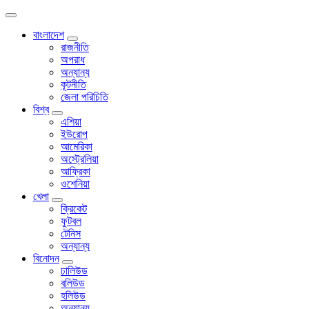
বাংলাদেশ
রাজনীতি
অপরাধ
অন্যান্য
কূটনীতি
জেলা পরিচিতি
বিশ্ব
এশিয়া
ইউরোপ
আমেরিকা
অস্ট্রেলিয়া
আফ্রিকা
ওশেনিয়া
খেলা
ক্রিকেট
ফুটবল
টেনিস
অন্যান্য
বিনোদন
ঢালিউড
বলিউড
হলিউড
অন্যান্য