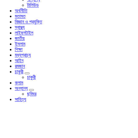
টালিউড
অর্থনীতি
মতামত
বিজ্ঞান ও প্রযুক্তি
স্বাস্থ্য
লাইফস্টাইল
জাতীয়
ইসলাম
শিক্ষা
মধ্যপ্রাচ্য
আইন
রমজান
চাকুরী
চাকুরী
কলাম
অন্যান্য
ছবিঘর
সাহিত্য