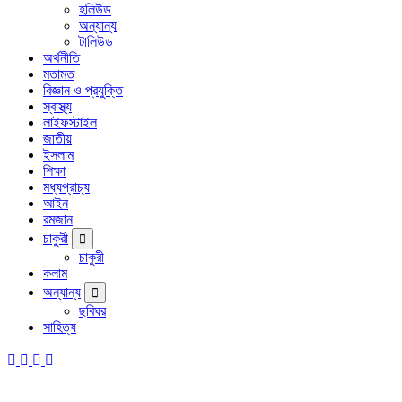
হলিউড
অন্যান্য
টালিউড
অর্থনীতি
মতামত
বিজ্ঞান ও প্রযুক্তি
স্বাস্থ্য
লাইফস্টাইল
জাতীয়
ইসলাম
শিক্ষা
মধ্যপ্রাচ্য
আইন
রমজান
চাকুরী
চাকুরী
কলাম
অন্যান্য
ছবিঘর
সাহিত্য