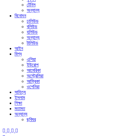
টেনিস
অন্যান্য
বিনোদন
ঢালিউড
বলিউড
হলিউড
অন্যান্য
টালিউড
আইন
বিশ্ব
এশিয়া
ইউরোপ
আমেরিকা
অস্ট্রেলিয়া
আফ্রিকা
ওশেনিয়া
সাহিত্য
ইসলাম
শিক্ষা
মতামত
অন্যান্য
ছবিঘর