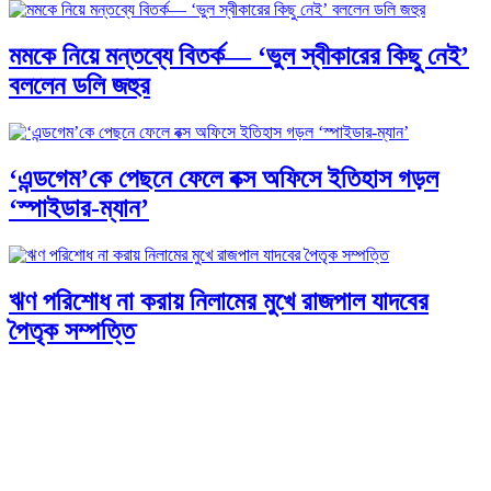
মমকে নিয়ে মন্তব্যে বিতর্ক— ‘ভুল স্বীকারের কিছু নেই’
বললেন ডলি জহুর
‘এন্ডগেম’কে পেছনে ফেলে বক্স অফিসে ইতিহাস গড়ল
‘স্পাইডার-ম্যান’
ঋণ পরিশোধ না করায় নিলামের মুখে রাজপাল যাদবের
পৈতৃক সম্পত্তি