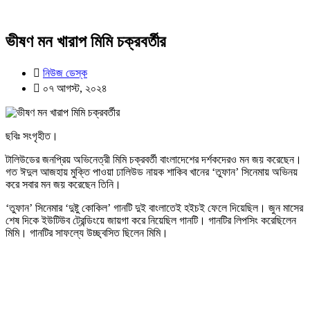
ভীষণ মন খারাপ মিমি চক্রবর্তীর
নিউজ ডেস্ক
০৭ আগস্ট, ২০২৪
ছবিঃ সংগৃহীত।
টালিউডের জনপ্রিয় অভিনেত্রী মিমি চক্রবর্তী বাংলাদেশের দর্শকদেরও মন জয় করেছেন।
গত ঈদুল আজহায় মুক্তি পাওয়া ঢালিউড নায়ক শাকিব খানের ‘তুফান’ সিনেমায় অভিনয়
করে সবার মন জয় করেছেন তিনি।
‘তুফান’ সিনেমার ‘দুষ্টু কোকিল’ গানটি দুই বাংলাতেই হইচই ফেলে দিয়েছিল। জুন মাসের
শেষ দিকে ইউটিউব ট্রেন্ডিংয়ে জায়গা করে নিয়েছিল গানটি। গানটির লিপসিং করেছিলেন
মিমি। গানটির সাফল্যে উচ্ছ্বসিত ছিলেন মিমি।