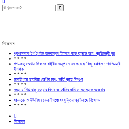
শিরোনাম
প্রশাসনকে টপ টু বটম জনবান্ধব হিসেবে গড়ে তুলতে হবে: প্রতিমন্ত্রী নুর
* * * *
গণ-অভ্যুত্থান দিবসের রাষ্ট্রীয় অনুষ্ঠানে মব করেছে কিছু ব্যক্তি : প্রতিমন্ত্রী
ইশরাক
* * * *
মাদারীপুরে ডায়রিয়া রোগীর চাপ, ভর্তি প্রায় দ্বিগুণ
* * * *
বগুড়ায় শিশু রাজু হত্যার বিচার ও ফাঁসির দাবিতে মহাসড়ক অবরোধ
* * * *
সাভারের ৩ ইউনিয়ন কেরানীগঞ্জে সংযুক্তির প্রতিবাদে বিক্ষোভ
* * * *
বিনোদন