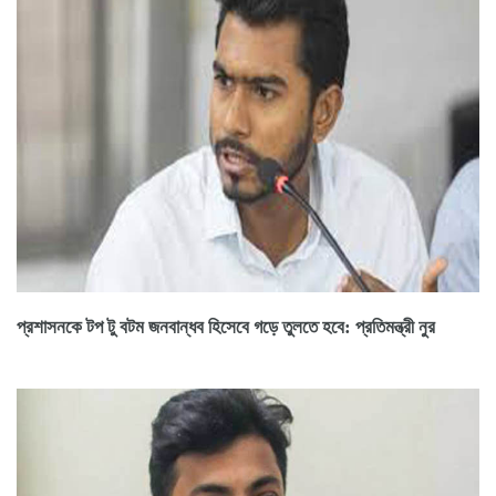
প্রশাসনকে টপ টু বটম জনবান্ধব হিসেবে গড়ে তুলতে হবে: প্রতিমন্ত্রী নুর