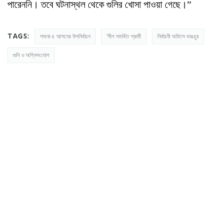
পারেননি। তবে ঘটনাস্থল থেকে গুলির খোসা পাওয়া গেছে।”
TAGS:
পাবনা-৪ আসনের উপনির্বাচন
’লীগ সমর্থিত প্রার্থী
নির্বাচনী অফিসে ভাঙচুর
গুলি ও অগ্নিসংযোগ