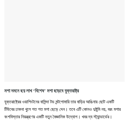
মশা দমনে ছয় লাখ ‘বিশেষ’ মশা ছাড়বে যুক্তরাষ্ট্র
যুক্তরাষ্ট্রের ওয়াশিংটনের বাসিন্দা টড মন্টগোমারি তার বাড়ির আঙিনায় ছোট একটি
টিউবের ঢাকনা খুলে শত শত মশা ছেড়ে দেন। তবে এটি কোনও দুষ্টুমি নয়, বরং মশার
বংশবিস্তার নিয়ন্ত্রণের একটি নতুন বৈজ্ঞানিক উদ্যোগ। খবর দ্য স্ট্যান্ডার্ডের।