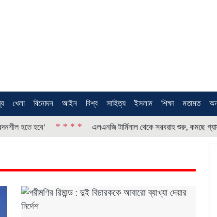
থ্য
খেলা
বিনোদন
আইন
বিশ্ব
সাহিত্য
ইসলাম
শিক্ষা
মতামত
অন
* * * *
* *
’
এলএনজি টার্মিনাল থেকে সরবরাহ শুরু, কমছে গ্যাস সংকট