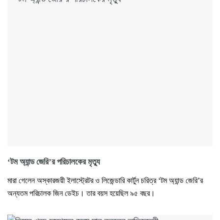
‘টম অ্যান্ড জেরি’র পরিচালকের মৃত্যু
মারা গেলেন অস্কারজয়ী ইলাস্ট্রেটর ও লিজেন্ডারি কার্টুন চরিত্র ‘টম অ্যান্ড জেরি’র
অন্যতম পরিচালক জিন ডেইচ। তার বয়স হয়েছিল ৯৫ বছর।