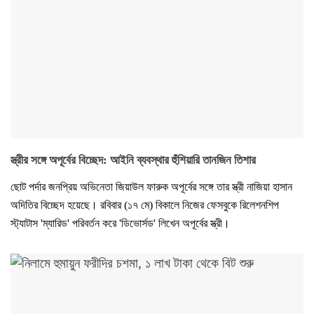
স্ত্রীর সঙ্গে অপূর্বের বিচ্ছেদ: আইনি ব্যবস্থার হুঁশিয়ারি তানজিন তিশার
ছোট পর্দার জনপ্রিয় অভিনেতা জিয়াউল ফারুক অপূর্বের সঙ্গে তার স্ত্রী নাজিয়া হাসান
অদিতির বিচ্ছেদ হয়েছে। রবিবার (১৭ মে) বিকালে নিজের ফেসবুকে রিলেশনশিপ
স্ট্যাটাস 'ম্যারিড' পরিবর্তন করে 'ডিভোর্সড' লিখেন অপূর্বের স্ত্রী।