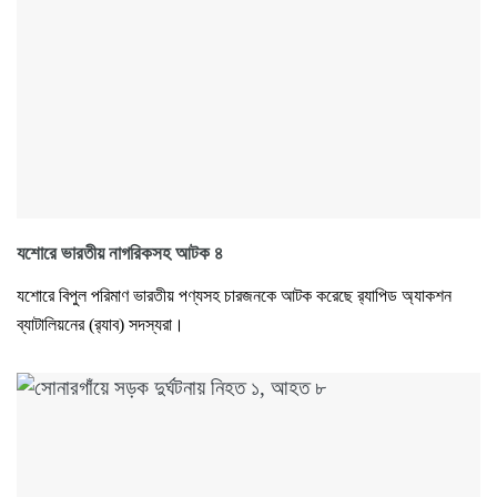
যশোরে ভারতীয় নাগরিকসহ আটক ৪
যশোরে বিপুল পরিমাণ ভারতীয় পণ্যসহ চারজনকে আটক করেছে র‌্যাপিড অ্যাকশন
ব্যাটালিয়নের (র‌্যাব) সদস্যরা।