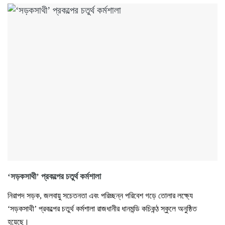
‘সড়কসাথী’ প্রকল্পের চতুর্থ কর্মশালা
নিরাপদ সড়ক, জলবায়ু সচেতনতা এবং পরিচ্ছন্ন পরিবেশ গড়ে তোলার লক্ষ্যে
‘সড়কসাথী’ প্রকল্পের চতুর্থ কর্মশালা রাজধানীর ধানমন্ডি কচিকন্ঠ স্কুলে অনুষ্ঠিত
হয়েছে।