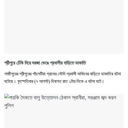
শ্রীপুরে ঢেঁকি দিয়ে দরজা ভেঙে প্রবাসীর বাড়িতে ডাকাতি
গাজীপুরের শ্রীপুরের পাঁচলটিয়া গ্রামের সৌদি প্রবাসী সাকিবের বাড়িতে ডাকাতির ঘটনা
ঘটেছে। বৃহস্পতিবার (৭ আগস্ট) দিবাগত রাত ২টার দিকে এ ঘটনা ঘটে।