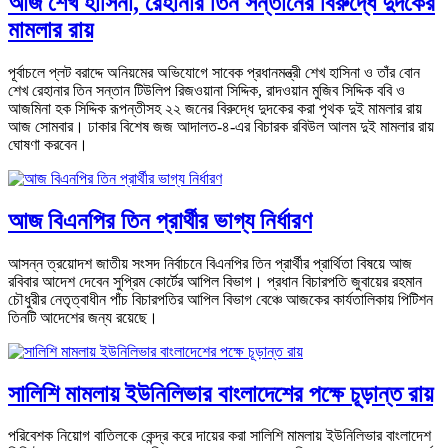
আজ শেখ হাসিনা, রেহানার তিন সন্তানের বিরুদ্ধে দুদকের
মামলার রায়
পূর্বাচলে প্লট বরাদ্দে অনিয়মের অভিযোগে সাবেক প্রধানমন্ত্রী শেখ হাসিনা ও তাঁর বোন
শেখ রেহানার তিন সন্তান টিউলিপ রিজওয়ানা সিদ্দিক, রাদওয়ান মুজিব সিদ্দিক ববি ও
আজমিনা হক সিদ্দিক রূপন্তীসহ ২২ জনের বিরুদ্ধে দুদকের করা পৃথক দুই মামলার রায়
আজ সোমবার। ঢাকার বিশেষ জজ আদালত-৪-এর বিচারক রবিউল আলম দুই মামলার রায়
ঘোষণা করবেন।
আজ বিএনপির তিন প্রার্থীর ভাগ্য নির্ধারণ
আসন্ন ত্রয়োদশ জাতীয় সংসদ নির্বাচনে বিএনপির তিন প্রার্থীর প্রার্থিতা বিষয়ে আজ
রবিবার আদেশ দেবেন সুপ্রিম কোর্টের আপিল বিভাগ। প্রধান বিচারপতি জুবায়ের রহমান
চৌধুরীর নেতৃত্বাধীন পাঁচ বিচারপতির আপিল বিভাগ বেঞ্চে আজকের কার্যতালিকায় পিটিশন
তিনটি আদেশের জন্য রয়েছে।
সালিশি মামলায় ইউনিলিভার বাংলাদেশের পক্ষে চূড়ান্ত রায়
পরিবেশক নিয়োগ বাতিলকে কেন্দ্র করে দায়ের করা সালিশি মামলায় ইউনিলিভার বাংলাদেশ