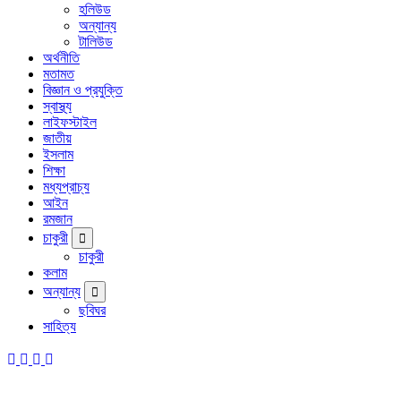
হলিউড
অন্যান্য
টালিউড
অর্থনীতি
মতামত
বিজ্ঞান ও প্রযুক্তি
স্বাস্থ্য
লাইফস্টাইল
জাতীয়
ইসলাম
শিক্ষা
মধ্যপ্রাচ্য
আইন
রমজান
চাকুরী
চাকুরী
কলাম
অন্যান্য
ছবিঘর
সাহিত্য