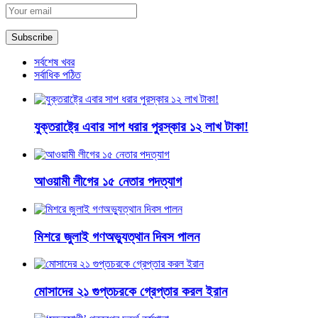
সর্বশেষ খবর
সর্বাধিক পঠিত
যুক্তরাষ্ট্রে এবার সাপ ধরার পুরস্কার ১২ লাখ টাকা!
আওয়ামী লীগের ১৫ নেতার পদত্যাগ
মিশরে জুলাই গণঅভ্যুত্থান দিবস পালন
মোসাদের ২১ গুপ্তচরকে গ্রেপ্তার করল ইরান