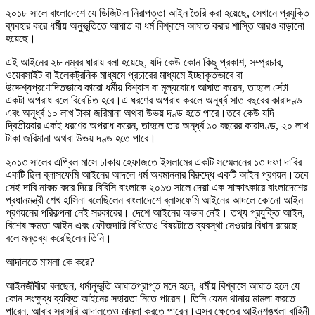
২০১৮ সালে বাংলাদেশে যে ডিজিটাল নিরাপত্তা আইন তৈরি করা হয়েছে, সেখানে প্রযুক্তি
ব্যবহার করে ধর্মীয় অনুভূতিতে আঘাত বা ধর্ম বিশ্বাসে আঘাত করার শাস্তি আরও বাড়ানো
হয়েছে।
এই আইনের ২৮ নম্বর ধারায় বলা হয়েছে, যদি কেউ কোন কিছু প্রকাশ, সম্প্রচার,
ওয়েবসাইট বা ইলেকট্রনিক মাধ্যমে প্রচারের মাধ্যমে ইচ্ছাকৃতভাবে বা
উদ্দেশ্যপ্রণোদিতভাবে কারো ধর্মীয় বিশ্বাস বা মূল্যবোধে আঘাত করেন, তাহলে সেটা
একটা অপরাধ বলে বিবেচিত হবে।এ ধরণের অপরাধ করলে অনূর্ধ্ব সাত বছরের কারাদণ্ড
এবং অনূর্ধ্ব ১০ লাখ টাকা জরিমানা অথবা উভয় দণ্ড হতে পারে।তবে কেউ যদি
দ্বিতীয়বার একই ধরণের অপরাধ করেন, তাহলে তার অনূর্ধ্ব ১০ বছরের কারাদণ্ড, ২০ লাখ
টাকা জরিমানা অথবা উভয় দণ্ড হতে পারে।
২০১৩ সালের এপ্রিল মাসে ঢাকায় হেফাজতে ইসলামের একটি সম্মেলনের ১৩ দফা দাবির
একটি ছিল ব্লাসফেমি আইনের আদলে ধর্ম অবমাননার বিরুদ্ধে একটি আইন প্রণয়ন।তবে
সেই দাবি নাকচ করে দিয়ে বিবিসি বাংলাকে ২০১৩ সালে দেয়া এক সাক্ষাৎকারে বাংলাদেশের
প্রধানমন্ত্রী শেখ হাসিনা বলেছিলেন বাংলাদেশে ব্লাসফেমি আইনের আদলে কোনো আইন
প্রণয়নের পরিকল্পনা নেই সরকারের। দেশে আইনের অভাব নেই। তথ্য প্রযুক্তি আইন,
বিশেষ ক্ষমতা আইন এবং ফৌজদারি বিধিতেও বিষয়টাতে ব্যবস্থা নেওয়ার বিধান রয়েছে
বলে মন্তব্য করেছিলেন তিনি।
আদালতে মামলা কে করে?
আইনজীবীরা বলছেন, ধর্মানুভূতি আঘাতপ্রাপ্ত মনে হলে, ধর্মীয় বিশ্বাসে আঘাত হলে যে
কোন সংক্ষুব্ধ ব্যক্তি আইনের সহায়তা নিতে পারেন। তিনি যেমন থানায় মামলা করতে
পারেন, আবার সরাসরি আদালতেও মামলা করতে পারেন।এসব ক্ষেত্রে আইনশৃঙ্খলা বাহিনী