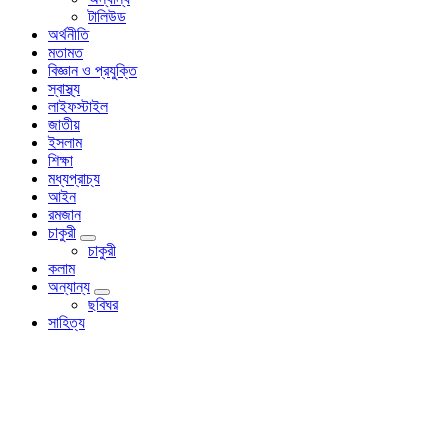
টালিউড
অর্থনীতি
মতামত
বিজ্ঞান ও প্রযুক্তি
স্বাস্থ্য
লাইফস্টাইল
জাতীয়
ইসলাম
শিক্ষা
মধ্যপ্রাচ্য
আইন
রমজান
চাকুরী
চাকুরী
কলাম
অন্যান্য
ছবিঘর
সাহিত্য