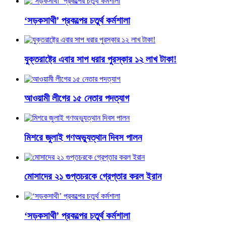
‘সড়কসাথী’ প্রকল্পের চতুর্থ কর্মশালা
যুক্তরাষ্ট্রে এবার সাপ ধরার পুরস্কার ১২ লাখ টাকা!
আওয়ামী লীগের ১৫ নেতার পদত্যাগ
মিশরে জুলাই গণঅভ্যুত্থান দিবস পালন
মোসাদের ২১ গুপ্তচরকে গ্রেপ্তার করল ইরান
‘সড়কসাথী’ প্রকল্পের চতুর্থ কর্মশালা