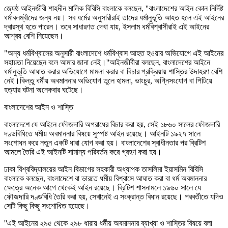
জ্যেষ্ঠ আইনজীবী শাহদীন মালিক বিবিসি বাংলাকে বলছেন, ''বাংলাদেশের আইন কোন নির্দিষ্ট
ধর্মাবলম্বীদের জন্য নয়। সব ধর্মের অনুসারীরাই তাদের ধর্মানুভূতি আহত হলে এই আইনের
দ্বারস্থ হতে পারেন। তবে সাধারণত দেখা যায়, ইসলাম ধর্মবিশ্বাসীরাই এই আইনের
আশ্রয় বেশি নিয়েছেন।
"অন্য ধর্মবিশ্বাসের অনুসারী বাংলাদেশে ধর্মবিশ্বাস আহত হওয়ার অভিযোগে এই আইনের
সহায়তা নিয়েছেন বলে আমার জানা নেই।''আইনজীবীরা বলছেন, বাংলাদেশের আইনে
ধর্মানুভূতি আঘাত করার অভিযোগে মামলা করার বা বিচার প্রক্রিয়ায় শাস্তির উদাহরণ বেশি
নেই।কিন্তু ধর্মীয় অবমাননার অভিযোগ তুলে হামলা, ভাংচুর, অগ্নিসংযোগ বা পিটিয়ে
হত্যার ঘটনা অনেকবার ঘটেছে।
বাংলাদেশের আইন ও শাস্তি
বাংলাদেশে যে আইনে ফৌজদারি অপরাধের বিচার করা হয়, সেই ১৮৬০ সালের ফৌজদারি
দণ্ডবিধিতে ধর্মীয় অবমাননার বিষয়ে সুস্পষ্ট আইন রয়েছে। আইনটি ১৯২৭ সালে
সংশোধন করে নতুন একটি ধারা যোগ করা হয়। বাংলাদেশের স্বাধীনতার পর ব্রিটিশ
আমলে তৈরি এই আইনটি সামান্য পরিবর্তন করে গ্রহণ করা হয়।
ঢাকা বিশ্ববিদ্যালয়ের আইন বিভাগের সহকারী অধ্যাপক তাসলিমা ইয়াসমিন বিবিসি
বাংলাকে বলছেন, বাংলাদেশে বা ভারতে ধর্মীয় বিশ্বাসে আঘাত করা বা ধর্ম অবমাননার
ক্ষেত্রে অনেক আগে থেকেই আইন রয়েছে। ব্রিটিশ শাসনামলে ১৯৬০ সালে যে
ফৌজদারি দণ্ডবিধি তৈরি করা হয়, সেখানেই এ সংক্রান্ত বিধান রয়েছে। পরবর্তীতে যদিও
সেটি কিছু কিছু সংশোধিত হয়েছে।
''এই আইনের ২৯৫ থেকে ২৯৮ ধারায় ধর্মীয় অবমাননার ব্যাখ্যা ও শাস্তির বিষয়ে বলা