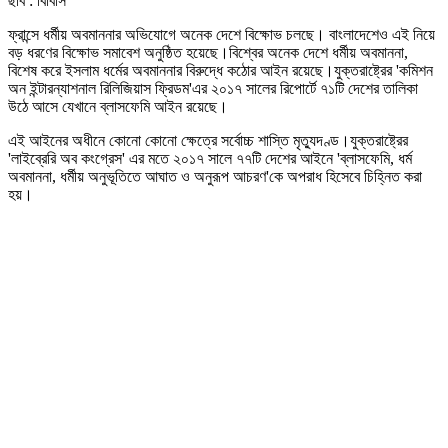
ছবি : বিবিসি
ফ্রান্সে ধর্মীয় অবমাননার অভিযোগে অনেক দেশে বিক্ষোভ চলছে। বাংলাদেশেও এই নিয়ে
বড় ধরণের বিক্ষোভ সমাবেশ অনুষ্ঠিত হয়েছে।বিশ্বের অনেক দেশে ধর্মীয় অবমাননা,
বিশেষ করে ইসলাম ধর্মের অবমাননার বিরুদ্ধে কঠোর আইন রয়েছে।যুক্তরাষ্ট্রের 'কমিশন
অন ইন্টারন্যাশনাল রিলিজিয়াস ফ্রিডম'এর ২০১৭ সালের রিপোর্টে ৭১টি দেশের তালিকা
উঠে আসে যেখানে ব্লাসফেমি আইন রয়েছে।
এই আইনের অধীনে কোনো কোনো ক্ষেত্রে সর্বোচ্চ শাস্তি মৃত্যুদণ্ড।যুক্তরাষ্ট্রের
'লাইব্রেরি অব কংগ্রেস' এর মতে ২০১৭ সালে ৭৭টি দেশের আইনে 'ব্লাসফেমি, ধর্ম
অবমাননা, ধর্মীয় অনুভূতিতে আঘাত ও অনুরূপ আচরণ'কে অপরাধ হিসেবে চিহ্নিত করা
হয়।