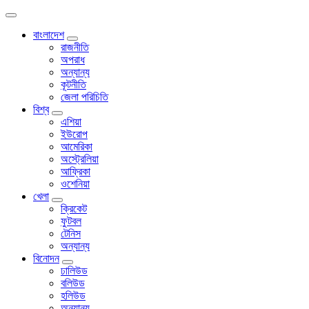
বাংলাদেশ
রাজনীতি
অপরাধ
অন্যান্য
কূটনীতি
জেলা পরিচিতি
বিশ্ব
এশিয়া
ইউরোপ
আমেরিকা
অস্ট্রেলিয়া
আফ্রিকা
ওশেনিয়া
খেলা
ক্রিকেট
ফুটবল
টেনিস
অন্যান্য
বিনোদন
ঢালিউড
বলিউড
হলিউড
অন্যান্য