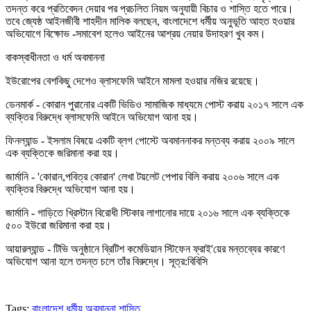
তদন্ত করে প্রতিবেদন দেয়ার পর প্রচলিত নিয়ম অনুযায়ী বিচার ও শাস্তি হতে পারে।
তবে জ্যেষ্ঠ আইনজীবী শাহদীন মালিক বলছেন, বাংলাদেশে ধর্মীয় অনুভূতি আহত হওয়ার
অভিযোগে বিক্ষোভ -সমাবেশ হলেও আইনের আশ্রয় নেয়ার উদাহরণ খুব কম।
বাকস্বাধীনতা ও ধর্ম অবমাননা
ইউরোপের বেশকিছু দেশেও ব্লাসফেমি আইনে মামলা হওয়ার নজির রয়েছে।
ডেনমার্ক - কোরান পুরানোর একটি ভিডিও সামাজিক মাধ্যমে পোস্ট করায় ২০১৭ সালে এক
ব্যক্তির বিরুদ্ধে ব্লাসফেমি আইনে অভিযোগ আনা হয়।
ফিনল্যান্ড - ইসলাম বিষয়ে একটি ব্লগ পোস্টে অবমাননাকর মন্তব্য করায় ২০০৯ সালে
এক ব্যক্তিকে জরিমানা করা হয়।
জার্মানি - 'কোরান,পবিত্র কোরান' লেখা টয়লেট পেপার বিলি করায় ২০০৬ সালে এক
ব্যক্তির বিরুদ্ধে অভিযোগ আনা হয়।
জার্মানি - গাড়িতে খ্রিস্টান বিরোধী স্টিকার লাগানোর দায়ে ২০১৬ সালে এক ব্যক্তিকে
৫০০ ইউরো জরিমানা করা হয়।
আয়ারল্যান্ড - টিভি অনুষ্ঠানে ব্রিটিশ কমেডিয়ান স্টিফেন ফ্রাই'য়ের মন্তব্যের কারণে
অভিযোগ আনা হলে তদন্ত চলে তাঁর বিরুদ্ধে। সূত্র:বিবিসি
Tags:
বাংলাদেশ
ধর্মীয় অবমাননা
শাস্তি