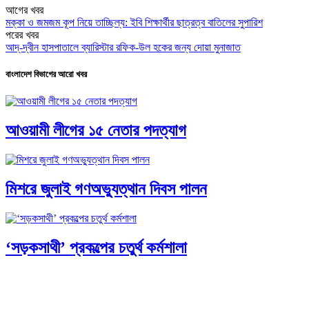
আগের খবর
মক্কা ও জমজম কূপ নিয়ে তাচ্ছিল্য: ইবি শিক্ষার্থীর ছাত্রত্ব বাতিলের সুপারিশ
পরের খবর
আদ্-দ্বীন হাসপাতালে ব্যারিস্টার রফিক-উল হকের জন্য দোয়া মুনাজাত
বাংলাদেশ বিভাগের আরো খবর
আওয়ামী লীগের ১৫ নেতার পদত্যাগ
মিশরে জুলাই গণঅভ্যুত্থান দিবস পালন
‘সড়কসাথী’ প্রকল্পের চতুর্থ কর্মশালা